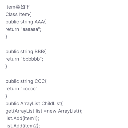
Item类如下
Class Item{
public string AAA{
return "aaaaaa";
}
public string BBB{
return "bbbbbb";
}
public string CCC{
return "ccccc";
}
public ArrayList ChildList{
get{ArrayList list =new ArrayList();
list.Add(item1);
list.Add(item2);