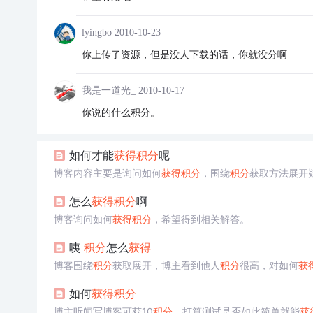
lyingbo
2010-10-23
你上传了资源，但是没人下载的话，你就没分啊
我是一道光_
2010-10-17
你说的什么积分。
如何才能
获得
积分
呢
博客内容主要是询问如何
获得
积分
，围绕
积分
获取方法展开
怎么
获得
积分
啊
博客询问如何
获得
积分
，希望得到相关解答。
咦
积分
怎么
获得
博客围绕
积分
获取展开，博主看到他人
积分
很高，对如何
获
如何
获得
积分
博主听闻写博客可获10
积分
，打算测试是否如此简单就能
获