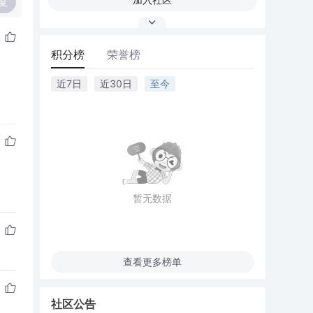
复
积分榜
荣誉榜
近7日
近30日
至今
暂无数据
查看更多榜单
社区公告