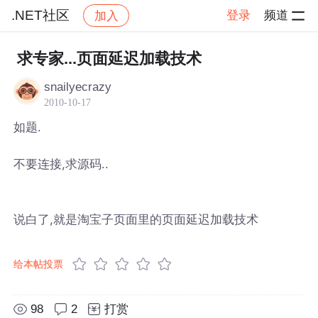
.NET社区
登录
频道
加入
帖子详情
社区
.NET社区
求专家...页面延迟加载技术
snailyecrazy
2010-10-17
如题.
不要连接,求源码..
说白了,就是淘宝子页面里的页面延迟加载技术
给本帖投票
98
2
打赏