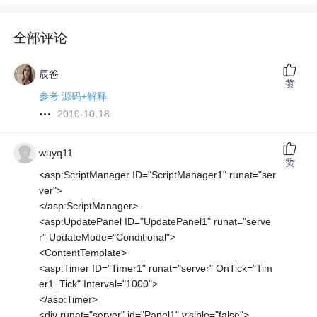
全部评论
辰爸
赞
参考 源码+解释
2010-10-18
wuyq11
赞
<asp:ScriptManager ID="ScriptManager1" runat="ser
ver">
</asp:ScriptManager>
<asp:UpdatePanel ID="UpdatePanel1" runat="serve
r" UpdateMode="Conditional">
<ContentTemplate>
<asp:Timer ID="Timer1" runat="server" OnTick="Tim
er1_Tick" Interval="1000">
</asp:Timer>
<div runat="server" id="Panel1" visible="false">