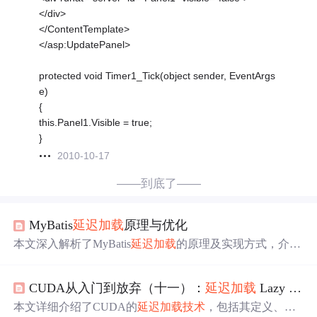
</div>
</ContentTemplate>
</asp:UpdatePanel>
protected void Timer1_Tick(object sender, EventArgs
e)
{
this.Panel1.Visible = true;
}
2010-10-17
——到底了——
MyBatis
延迟加载
原理与优化
本文深入解析了MyBatis
延迟加载
的原理及实现方式，介绍
了其在数据库查询中的重要作用。通过按需加载关联数
据，减少数据库访问次数，提高系统性能。文章还探讨了
CUDA从入门到放弃（十一）：
延迟加载
Lazy Loading
延迟加载
的优缺点、适用场景以及配置方法，并分析了其
与缓存机制的关系。
本文详细介绍了CUDA的
延迟加载
技术
，包括其定义、如