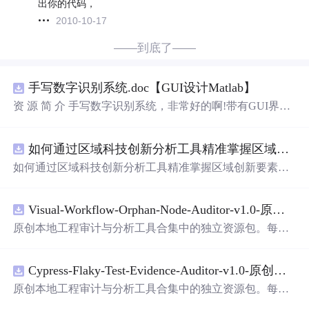
出你的代码，
2010-10-17
——到底了——
手写数字识别系统.doc【GUI设计Matlab】
资 源 简 介 手写数字识别系统，非常好的啊!带有GUI界
面，使用方便! 详 情 说 明 用这个手写数字识别系统，你可
以轻松地识别手写数字。这个系统不仅功能强大，而且还
如何通过区域科技创新分析工具精准掌握区域创新要素分布与产业链融合现状？.docx
带有直观的图形用户界面（GUI），非常容易使用。你只
需要将手写数字输入系统，它将立即给出准确的识别结
如何通过区域科技创新分析工具精准掌握区域创新要素分
果。这个系统可以在各种场景中使用，无论是学校、工作
布与产业链融合现状？
还是日常生活，都能为你提供快速和准确的识别服务。它
是一个非常方便和实用的工具，你一定会喜欢它的！
Visual-Workflow-Orphan-Node-Auditor-v1.0-原创源码与文档.zip
原创本地工程审计与分析工具合集中的独立资源包。每个
ZIP包含完整源码、3项自动化测试、可复现合成示例、离
线HTML、JSON与SVG报告、1080×720真实运行效果图、
Cypress-Flaky-Test-Evidence-Auditor-v1.0-原创源码与文档.zip
README、运行说明、功能清单、MIT License及原创与授
权声明。解压后进入project目录，执行npm test验证算法，
原创本地工程审计与分析工具合集中的独立资源包。每个
执行npm run report生成报告，也可通过本地静态服务器打
ZIP包含完整源码、3项自动化测试、可复现合成示例、离