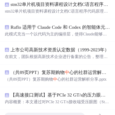
stm32单片机项目资料课程设计文档C语言程序代码原理图电路PCB实例用单片机制作多路输入电压表
stm32单片机项目资料课程设计文档C语言程序代码原理图
电路PCB实例用单片机制作多路输入电压表
Ruflo 适用于 Claude Code 和 Codex 的智能体元框架
此模式充当一个以代码为主的编排层，使得Claude能够自
主地在递归代理周期
中
编写、编辑、测试和优化代码。
上市公司高新技术资质认定数据（1999-2023年）
在前文，团队根据高新技术企业进行备案的公告，整理了
高新技术企业数据库，截至2024年10月，整理高新技术企
业44.2万家 本次团队将高新技术企业数据与上市公司匹
（共89页PPT）复苏期购物
中
心的社群运营解析分享.pptx
配，整理上市公司-高新技术资质认定数据，包含认定次
数、初次公告等 一、数据介绍 数据名称：上市公司-高新
（共89页PPT）复苏期购物
中
心的社群运营解析分享.pptx
技术资质认定数据 数据年份：1999-2023年 数据样本：6.45
万条 数据来源：全国高新技术企业认定管理工作领导小组
办公室 数据说明：包含认定次数、初次公告等 相关数据：
【高速接口测试】基于PCIe 32 GT/s的压力眼图数据驱动分析：多应力参数对眼高眼宽影响的量化研究
高新技术企业数据库 二、数据指标 年份 股票代码 股票简
内容概要：本文通过对PCIe 32 GT/s接收端受压眼图（Stres
称
中
文全称 行业名称 行业代码 省份 城市 区县 省份代码
sed Eye）校准过程的系统性数据采集与分析，揭示了多种
城市代码 区县代码 首次上市年份 上市状态 有过高新技术
应力参数（如正弦抖动SJ、差分噪声DMI、幅度Amplitude