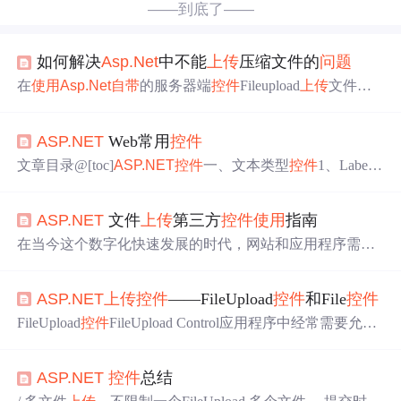
——到底了——
如何解决
Asp.Net
中不能
上传
压缩文件的
问题
在
使用
Asp.Net
自带
的服务器端
控件
Fileupload
上传
文件
时，可能会出现不能
上传
压缩文件的
问题
，此时可以通过
下面的方法解决： 在<system.web>中添加： <httpRuntime
ASP.NET
Web常用
控件
maxRequestLength="2048000"executionTimeout="60"/> ...
文章目录@[toc]
ASP.NET
控件
一、文本类型
控件
1、Label
控件
（显示用户不能编辑的文本）（1）设置文本（2）设
置外观2、TextBox
控件
（1）文本内容的显示模式（2）修
ASP.NET
文件
上传
第三方
控件
使用
指南
改文本内容所触发的事情二、按钮类型
控件
1、Button
控件
（1）单击事件（2）OnCilentClick事件（3）简单应用——
在当今这个数字化快速发展的时代，网站和应用程序需要
网页弹出消息对话框2、LinkButton
控件
（1）单击事件
提供各种用户交互功能以增强用户体验。文件
上传
功能是
（2）定义页面跳转链接（3）简单应...
其中不可或缺的一环，它允许用户
上传
个人文件到服务
ASP.NET
上传
控件
——FileUpload
控件
和File
控件
器，从而支持包括文档共享、图片
上传
、视频
上传
等多种
在线交互活动。文件
上传
功能的设计与实现涉及到前端用
FileUpload
控件
FileUpload Control应用程序中经常需要允许
户界面设计、后端服务器处理逻辑，以及客户端与服务器
用户把文件
上传
到web服务器。尽管在
ASP.NET
1.X也可
端之间的数据传输。本章节将对文件
上传
功能进行概述，
以完成该功能，但在
ASP.NET
2.0中
使用
FileUpload
控件
会
为后续章节中深入探讨第三方文件
上传
控件
的选择、安
ASP.NET
控件
总结
更简单。该
控件
让用户更容易地浏览和选择用于
上传
的文
装、
使用
和优化打下基础。
件，它包含一个浏览按钮和用于输入文件名的文本框。只