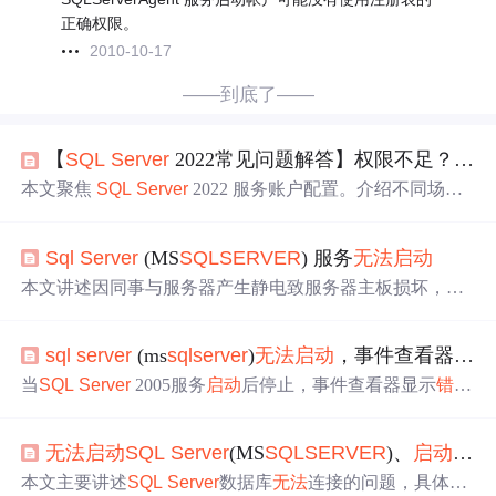
正确权限。
2010-10-17
——到底了——
【
SQL
Server
2022常见问题解答】权限不足？
SQL
本文聚焦
SQL
Server
2022 服务账户配置。介绍不同场景
下账户选择，开发环境建议用“NT SERVICE\MS
SQL
SER
VER
”，生产环境建议用专用域账户并授予“锁定内存页”权
Sql
Server
(MS
SQL
SERVER
) 服务
无法
启动
限。还给
出
修复“
无法
启动
服务”
错误
的方法，以及 Always
On 可用性组权限配置实操，助读者解决权限问题。
本文讲述因同事与服务器产生静电致服务器主板损坏，更
换硬盘和内存后数据库
无法
连接，MS
SQL
SERVER
服务
启动
出
错。介绍了
SQL
Server
不能
启动
的常见故障及解决
sql
server
(ms
sql
server
)
无法
启动
，事件查看器提示
办法，如修改操作系统密码导致问题时，可通过两种方式
设置登陆身份来解决。
当
SQL
Server
2005服务
启动
后停止，事件查看器显示
错误
，指
出
无法
生成 FRunCM 线程。
错误
日志显示TDSSNIClie
nt初始化失败和网络库内部
错误
。解决方案可能涉及检查I
无法
启动
SQL
Server
(MS
SQL
SERVER
)、
启动
后又
P配置，禁用VIA协议，或更新管理员密码以匹配新的系统
设置。
本文主要讲述
SQL
Server
数据库
无法
连接的问题，具体表