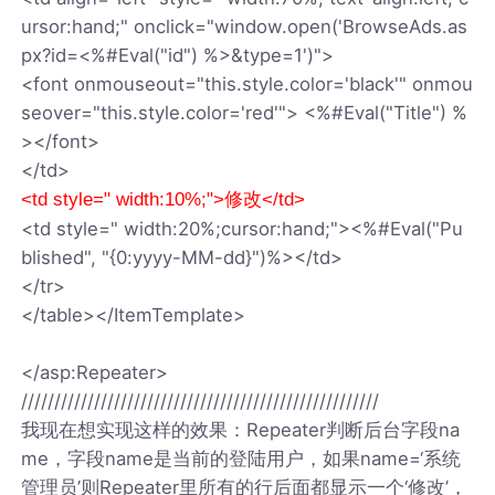
ursor:hand;" onclick="window.open('BrowseAds.as
px?id=<%#Eval("id") %>&type=1')">
<font onmouseout="this.style.color='black'" onmou
seover="this.style.color='red'"> <%#Eval("Title") %
></font>
</td>
<td style=" width:10%;">修改</td>
<td style=" width:20%;cursor:hand;"><%#Eval("Pu
blished", "{0:yyyy-MM-dd}")%></td>
</tr>
</table></ItemTemplate>
</asp:Repeater>
//////////////////////////////////////////////////////
我现在想实现这样的效果：Repeater判断后台字段na
me，字段name是当前的登陆用户，如果name=‘系统
管理员’则Repeater里所有的行后面都显示一个‘修改’，