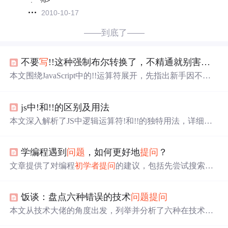
2010-10-17
——到底了——
不要
写
!!这种强制布尔转换了，不精通就别害人害己
本文围绕JavaScript中的!!运算符展开，先指出新手因不懂
原理使用该运算符易引发
问题
，建议新手慎用。接着介绍
其原理，依赖双重否定将任意值转为布尔值，还阐述了将
js中!和!!的区别及用法
任意值转布尔、简化条件
判断
等应用场景，最后提醒其可
读性差，
初学者
可考虑用其他函数替代。
本文深入解析了JS中逻辑运算符!和!!的独特用法，详细介
绍了如何使用!将变量转换为布尔类型，以及!!在类型
判断
中的高效应用，通过实例展示了其在代码简化上的优势。
学编程遇到
问题
，如何更好地
提问
？
文章提供了对编程
初学者
提问
的建议，包括先尝试搜索、
清晰描述
问题
、附上必要信息、利用聊天群和论坛。作者
Crossin还介绍了新书《码上行动：零基础学会PYTHON编
饭谈：盘点六种错误的技术
问题
提问
程》，并提到使用ChatGPT辅助学习的新模式。
本文从技术大佬的角度出发，列举并分析了六种在技术群
中不恰当的
提问
方式，包括
问题
太笼统、报错信息不全、