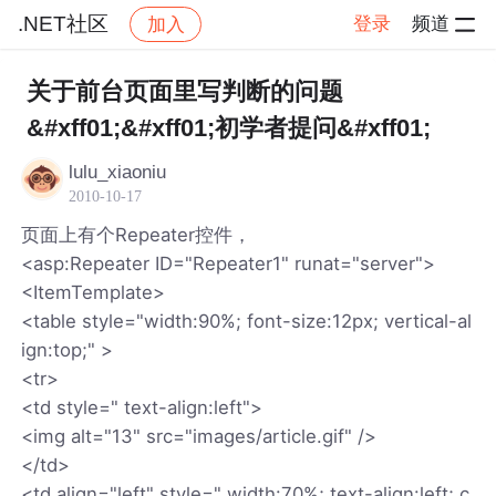
.NET社区
登录
频道
加入
帖子详情
社区
.NET社区
关于前台页面里写判断的问题
&#xff01;&#xff01;初学者提问&#xff01;
lulu_xiaoniu
2010-10-17
页面上有个Repeater控件，
<asp:Repeater ID="Repeater1" runat="server">
<ItemTemplate>
<table style="width:90%; font-size:12px; vertical-al
ign:top;" >
<tr>
<td style=" text-align:left">
<img alt="13" src="images/article.gif" />
</td>
<td align="left" style=" width:70%; text-align:left; c