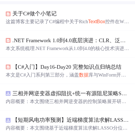
关于C#做个小笔记
这篇博客主要记录了C#编程中关于Rich
TextBox
控件在Winf
orm和WPF环境下的不同用法，包括追加文本与换行、清
除文本的操作差异。同时，博主分享了从Winform移植到W
.NET Framework 1.0到4.0底层演进：CLR、泛型、LINQ与并发模型的技术脉络
PF的经验，指出大部分代码可以通用。还提到了ReadLine
()读取txt文件可能出现的乱码
问题
及其解决办法，以及安
本文系统梳理.NET Framework从1.0到4.0的核心技术演进，
装
SQL
Server 2008 Express和解决VS2010连接
SQL
Server E
聚焦CLR运行时的三次关键重构：2.0的分代垃圾回收、3.5
xpress 2008的
问题
。最后讨论了如何确保
SQL
数据
库主键
的分层JIT编译、4.0的IOCP+Work Stealing并发模型；深入
值的唯一性。
【C#入门】Day16-Day20 完整知识点归纳总结
解析泛型的JIT特化机制、LINQ依赖的表达式树运行时支
持、dynamic关键字所需的IDynamicMetaObjectProvider接口
本文是C#入门系列第三部分，涵盖
数据
库与WinForm开发
支撑；并强调CAS安全模型、AppDomain隔离、WCF序列
的核心内容。
SQL
基础篇（Day16-17）介绍
数据
库概念、
化约束等被低估的关键设计。所有演进均以底层IL、内存
SQL
Server安装使用、
数据
类型与六大约束（非空、检
管理、线程调度和互操作机制为锚点。
三相并网逆变器虚拟阻抗+统一有源阻尼策略SVPWM+SPWM调制仿真
查、主键等），将
数据
库比作餐厅仓库，
数据
文件类比为
不同功能的库房。查询进阶篇（Day18-19）讲解模糊查
内容概要：本文围绕三相并网逆变器的控制策略展开研
询、聚合函数、多表联查和事务处理。WinForm篇（Day2
究，重点探讨了虚拟阻抗与统一有源阻尼相结合的控制方
0）详解窗体开发、控件绑定等GUI编程要点。全文采用生
法，并实现了SVPWM（空间矢量脉宽调制）与SPWM
活化类比（如主键约束比作排队取号系统），配套代码示
【短期风电功率预测】近端梯度算法求解LASSO分位数回归-短期风电功率预测研究（Matlab代码实现）
（正弦脉宽调制）两种调制方式在Simulink平台下的仿真建
例帮助理解
数据
库与界面开发的抽象概念。
模。通过引入虚拟阻抗改善系统输出阻抗特性，结合统一
内容概要：本文围绕基于近端梯度算法求解LASSO分位数
有源阻尼技术有效抑制LC或LCL滤波器引起的谐振
问题
，
回归的短期风电功率预测方法展开研究，旨在提升预测模