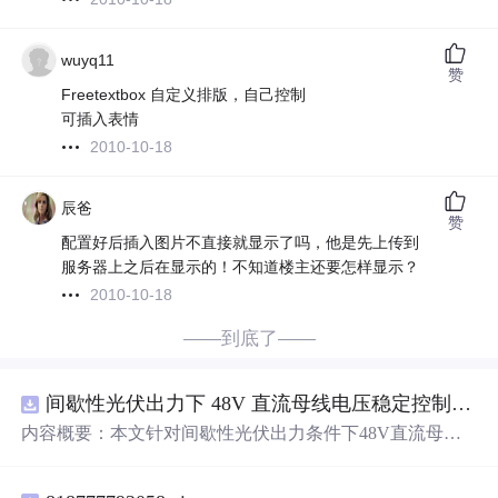
wuyq11
赞
Freetextbox 自定义排版，自己控制
可插入表情
2010-10-18
辰爸
赞
配置好后插入图片不直接就显示了吗，他是先上传到
服务器上之后在显示的！不知道楼主还要怎样显示？
2010-10-18
——到底了——
间歇性光伏出力下 48V 直流母线电压稳定控制及储能双向充放电闭环调控体系研究（Simulink仿真
内容概要：本文针对间歇性光伏出力条件下48V直流母线
电压稳定控制及储能双向充放电闭环调控问题，提出一种
基于离网光伏直流微网系统的协同控制体系。通过构建包