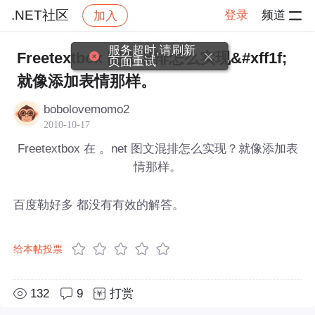
.NET社区
登录
频道
加入
帖子详情
社区
.NET社区
服务超时,请刷新
Freetextbox 图文混排怎么实现&#xff1f;
页面重试
就像添加表情那样。
bobolovemomo2
2010-10-17
Freetextbox 在 。net 图文混排怎么实现？就像添加表
情那样。
百度勒好多 都没有有效的解答。
给本帖投票
132
9
打赏