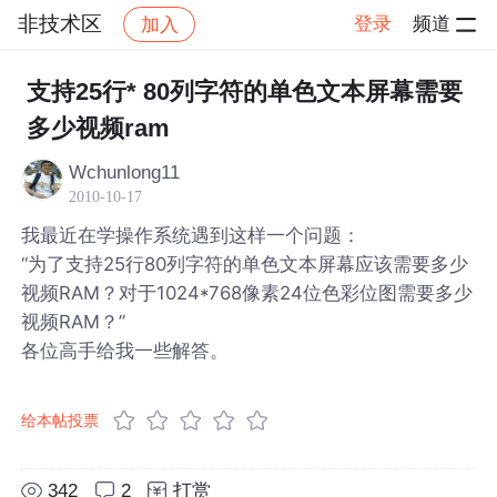
非技术区
登录
频道
加入
帖子详情
社区
非技术区
支持25行* 80列字符的单色文本屏幕需要
多少视频ram
Wchunlong11
2010-10-17
我最近在学操作系统遇到这样一个问题：
“为了支持25行80列字符的单色文本屏幕应该需要多少
视频RAM？对于1024*768像素24位色彩位图需要多少
视频RAM？”
各位高手给我一些解答。
给本帖投票
342
2
打赏