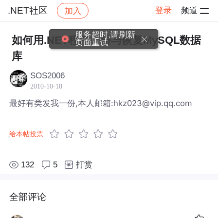
.NET社区
登录
频道
加入
帖子详情
社区
.NET社区
服务超时,请刷新
如何用.NET程序备份与恢复MySQL数据
页面重试
库
SOS2006
2010-10-18
最好有类发我一份,本人邮箱:hkz023@vip.qq.com
给本帖投票
132
5
打赏
全部评论