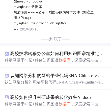
如mysql -u root -p
mysql>use 数据库
然后使用source命令，后面参数为脚本文件（如这里
用到的.sql）
mysql>source d:\wcnc_db.sqlBR>
2010-10-18
——到底了——
高校技术转移办公室如何利用知识图谱精准定位产业需求与技术适配点？.docx
科易网基于40亿+科创知识图谱
数据库
，深度探索AI技术
在技术转移、成果转化、技术经纪、知识产权、产业创
新、科技招商等垂直领域的多样化应用场景，研究科技创
认知网络分析的网站平替代码ENA-Chinese-vs-English-reproducible.zip
新领域的AI+数智化解决方案，推动科技创新与产业创新
智能化发展。
认知网络分析的网站平替代码ENA-Chinese-vs-English-repro
ducible.zip
高校如何提升科研成果的转化效率？.docx
科易网基于40亿+科创知识图谱
数据库
，深度探索AI技术
在技术转移、成果转化、技术经纪、知识产权、产业创