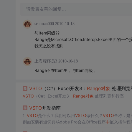
请发表友善的回复…
scatman000
2010-10-18
与Item同级??
Range是Microsoft.Office.Interop.Excel里面的一
我怎么没有找到
上海程序员3
2010-10-18
Range不在Item里，与Item同级，
VSTO
（C#）Excel开发3：
Range
对象
处理列宽
VSTO
（C#）Excel开发3：
Range
对象
处理列宽和行高
VSTO
开发指南
1.
VSTO
是什么？我们可以用
VSTO
做什么？
VSTO
全称，是
例如安装有道词典/Adobe Pro会在Office程序
中
嵌入插件程
al Studio 2015为例，在安装时需要勾选。如果初始安