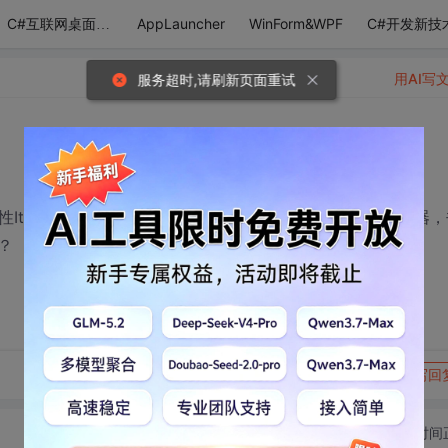
AppLauncher
WinForm&WPF
C#开发新技
C#互联网桌面应用
用AI写
服务超时,请刷新页面重试
ange里有个属性Item，能返回一个指定的Range对象范围，貌似是个索引器
？
转发到动态
举报
写回
切换为时间