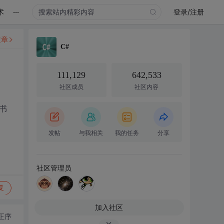
...
术
登录/注册
文章
C#
111,129
642,533
社区成员
社区内容
，书
发帖
与我相关
我的任务
分享
社区管理员
复
加入社区
正序