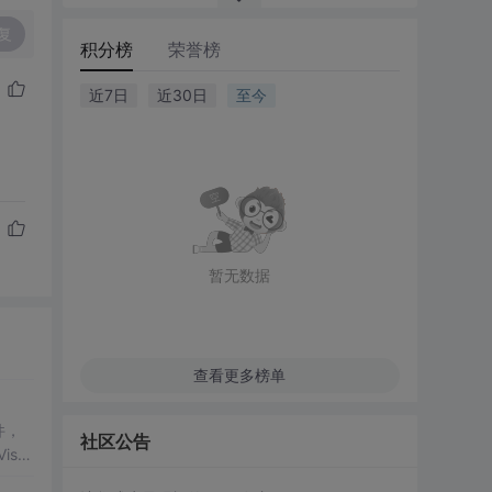
复
积分榜
荣誉榜
近7日
近30日
至今
暂无数据
查看更多榜单
件，
社区公告
isu
装。