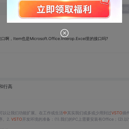
发表回
个接口啊，Item也是Microsoft.Office.Interop.Excel里的接口吗?
和行高
可以让我们功能扩展。在工作或生活
中
其实我们或多或少用到过
VSTO
插
序。2.
VSTO
开发环境的准备：(1).我们的PC上需要安装有Office；(2).以V
装没有安装也没关系，可以在控制面板
中
通过更改Visual Studio的方式进行安