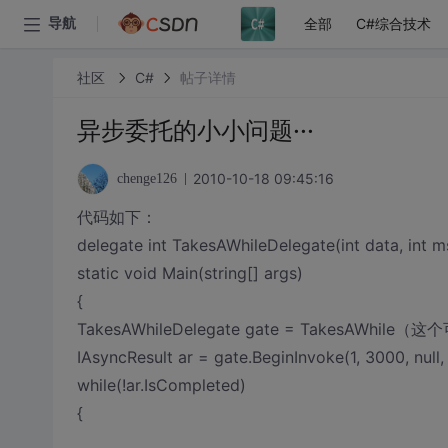
全部
C#综合技术
导航
社区
C#
帖子详情
异步委托的小小问题···
2010-10-18 09:45:16
chenge126
代码如下：
delegate int TakesAWhileDelegate(int data, int m
static void Main(string[] args)
{
TakesAWhileDelegate gate = TakesAWhile（
IAsyncResult ar = gate.BeginInvoke(1, 3000, null, 
while(!ar.IsCompleted)
{