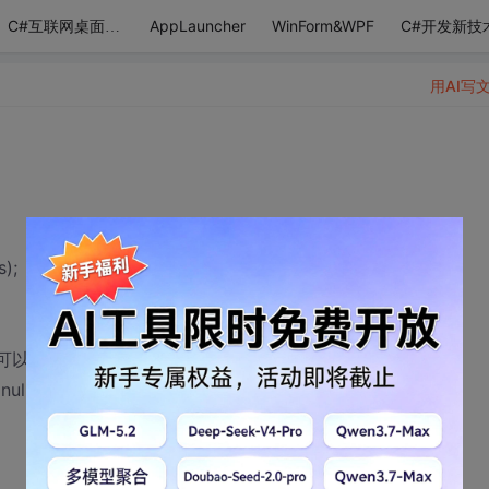
AppLauncher
WinForm&WPF
C#开发新技
C#互联网桌面应用
用AI写
s);
这个可以有）;
null);