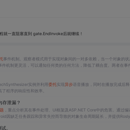
程就一直阻塞直到 gate.EndInvoke后就继续！
托
事件机制。观察者模式用于实现对象间的一对多依赖，当一个对象的状
事件机制更灵活，可以通知任何类的任何方法，降低了耦合度。两者在事
灵活性和
异步
通知的可能性。
ynthesizer实例并利用
委托
实现
异步
语音播放，同时在播放完成后释
高了程序的响应性和效率。
内存泄漏？
题
，重点分析其在事件处理、UI框架及ASP.NET Core中的危害。通过编
oid因缺乏任务跟踪和异常失控而导致的对象生命周期延长，并提供Rosly
治理方案。
测试。