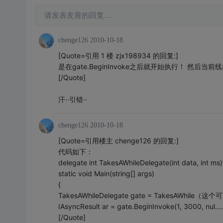
请发表友善的回复…
chenge126
2010-10-18
[Quote=引用 1 楼 zjx198934 的回复:]
是在gate.BeginInvoke之后就开始执行！ 然后当前线
[/Quote]
汗··引错··
chenge126
2010-10-18
[Quote=引用楼主 chenge126 的回复:]
代码如下：
delegate int TakesAWhileDelegate(int data, int ms)
static void Main(string[] args)
{
TakesAWhileDelegate gate = TakesAWhile（这
IAsyncResult ar = gate.BeginInvoke(1, 3000, nul
[/Quote]