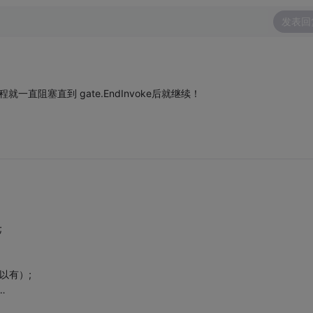
发表回
程就一直阻塞直到 gate.EndInvoke后就继续！
;
个可以有）;
……