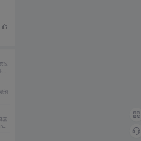
态改
件触
放资
译器
n分