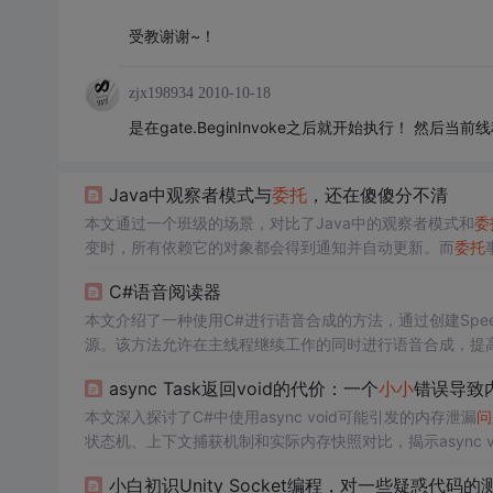
受教谢谢~！
zjx198934
2010-10-18
是在gate.BeginInvoke之后就开始执行！ 然后当前线
Java中观察者模式与
委托
，还在傻傻分不清
本文通过一个班级的场景，对比了Java中的观察者模式和
委
变时，所有依赖它的对象都会得到通知并自动更新。而
委托
发和通知机制上有相似之处，但
委托
事件机制提供了更多的
C#语音阅读器
本文介绍了一种使用C#进行语音合成的方法，通过创建SpeechS
源。该方法允许在主线程继续工作的同时进行语音合成，提
async Task返回void的代价：一个
小小
错误导致
本文深入探讨了C#中使用async void可能引发的内存泄漏
问
状态机、上下文捕获机制和实际内存快照对比，揭示async v
析、DiagnosticSource监控和AsyncVoidGuard等工程化
小白初识Unity Socket编程，对一些疑惑代码的