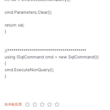
cmd.Parameters.Clear();
return val;
}
//****************************************
using (SqlCommand cmd = new SqlCommand())
{
cmd.ExecuteNonQuery();
}
给本帖投票