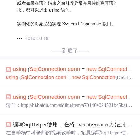
或者如果在语句结束之前引发异常并且控制离开语句
块，都可以退出 using 语句。
实例化的对象必须实现 System.IDisposable 接口。
2010-10-18
——到底了——
using
(
Sql
Conn
ection
conn
=
new
Sql
Conn
ection
(D
using
(
Sql
Conn
ection
conn
=
new
Sql
Conn
ection
(DbUtil.
Conn
String
)解释： 在
using
语句中创建一个实例，确保退
出
using
语句时在对象上调用 Dispose。当到达
using
语句
using
(
Sql
Conn
ection
conn
=
new
Sql
Conn
ection
(
c
的末尾，或者如果在语句结束之前引发异常并且控制离开
语句块，都可以退出
using
语句。 实例化的对象必须实现
转自：http://hi.baidu.com/sidihu/item/a70140e024521bc5baf37
System.IDisposabl...
d65
using
(
Sql
Conn
ection
conn
=
new
Sql
Conn
ection
(
co
nn
String
)) 在
using
语句中创建一个实例，确保退出
using
编写SqlHelper使用，在将ExecuteReader方法封装进而读取数据库中的数据时会产生Additional information: 阅读器关闭时尝试调用 Read 无效问题，解决方法与解释
语句时在对象上调用 Dispose。当到达
using
语句的末尾，
或者如果在语句结束之前
在自学杨中科老师的视频教学时，拓展编写SqlHelper使
用，在将ExecuteReader方法封装进而读取数据库中的数据