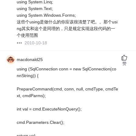
using System.Linq;
using System.Text;
using System.Windows.Forms;
这些个using是做什么的你应该很清楚了吧。。那个usi
ng其实和这个是同理的，只是规定实现这段代码的一
个使用范围
2010-10-18
macdonald25
赞
using (SqlConnection conn = new SqlConnection(co
nnString)) {
PrepareCommand(cmd, conn, null, cmdType, cmdTe
xt, cmdParms);
int val = cmd.ExecuteNonQuery();
cmd.Parameters.Clear();
return val;