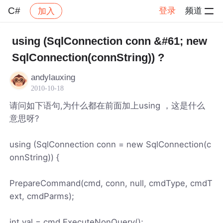
C#
登录
频道
加入
帖子详情
社区
C#
using (SqlConnection conn &#61; new
SqlConnection(connString)) ?
andylauxing
2010-10-18
请问如下语句,为什么都在前面加上using ，这是什么
意思呀?
using (SqlConnection conn = new SqlConnection(c
onnString)) {
PrepareCommand(cmd, conn, null, cmdType, cmdT
ext, cmdParms);
int val = cmd.ExecuteNonQuery();