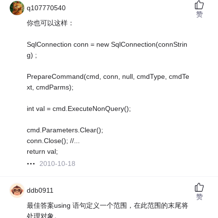
q107770540
赞
你也可以这样：
SqlConnection conn = new SqlConnection(connStrin
g) ;
PrepareCommand(cmd, conn, null, cmdType, cmdTe
xt, cmdParms);
int val = cmd.ExecuteNonQuery();
cmd.Parameters.Clear();
conn.Close(); //...
return val;
2010-10-18
ddb0911
赞
最佳答案using 语句定义一个范围，在此范围的末尾将
处理对象。