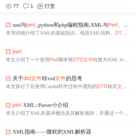
77
1
打赏
xml与
perl
_python和php编程指南,XML与
Perl
、Python和PHP编程指南
本书详细介绍了XML的基础知识，包括XML结构、
DTD
和数据交换，并深入探讨了XML与
Perl
、Python、PHP和
其他语言如REBOL、Ruby和Tcl的结合使用。通过实例解
perl
析XML文档、转换XML数据以及利用XML进行数据交
互，如SOAP和XML-RPC。此外，还涉及Unicode在各语言
本文介绍了一个使用
Perl
脚本将
DTD
文件
转换为XML Sche
中的处理以及与Zope等平台的集成。
ma的过程，详细阐述了脚本的关键特性、数据操作方法、
文件
处理、正则表达式、系统交互以及网络应用等内容。
关于
dtd
文件
转xsd
文件
的思考
脚本还支持
DTD
文件
的参数实体、属性组、模型组、子代
组的处理，以及XML模式
文件
的生成。
本文探讨了在使用Capital软件过程中遇到的
DTD
格式
文件
转换难题，详细介绍了尝试使用在线工具及特定软件进行
DTD
到XSD转换的过程，同时提及了
Perl
语言的一个可能
perl
XML::Parser小介绍
解决方案。
本文介绍了XML的基本概念及其解析规则，并通过一个
Pe
rl
脚本示例展示了如何使用XML::Parser模块来解析并处理X
ML文档。
XML指南——微软的XML解析器