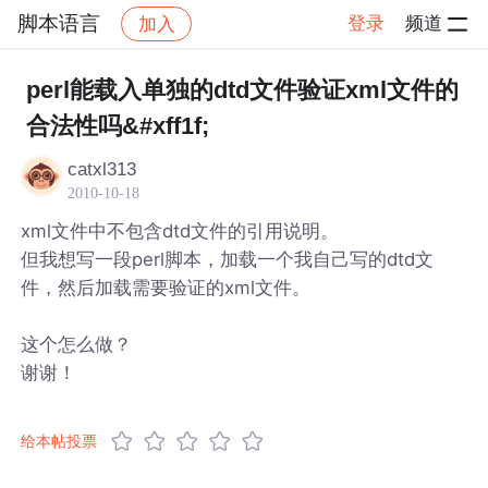
脚本语言
登录
频道
加入
帖子详情
社区
脚本语言
perl能载入单独的dtd文件验证xml文件的
合法性吗&#xff1f;
catxl313
2010-10-18
xml文件中不包含dtd文件的引用说明。
但我想写一段perl脚本，加载一个我自己写的dtd文
件，然后加载需要验证的xml文件。
这个怎么做？
谢谢！
给本帖投票