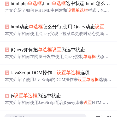
html php
单选框
,html
单选框
选中状态 html 怎么
设置
本文介绍了如何在HTML中创建和
设置
单选框
样式，包括
使用hardround和airbrushpenopacityfl。同时，讲解了如何通
过JavaScript检查
单选框
是否被选中，以及如何在用户选择
html动态
单选框
怎么分行,使用jQuery动态
设置
单选
时改变元素的样式。此外，还讨论了如何通过CSS实现
单
选框
选中后的蓝色效果，以及在HTML页面上实现多个
单
本文介绍如何使用jQuery实现下拉菜单更改时动态更新
单
选框
的交互。
选框
的状态。通过监听下拉菜单的变化并
设置
相应的
单选
框
选项，实现了选择状态的同步更新。
jQuery如何把
单选框
设置
为选中状态
本文介绍如何在网页开发中使用jQuery控制
单选框
状态，
包括
设置
选中状态的方法及注意事项。
JavaScript DOM操作：
设置
单选框
选项
本文介绍了使用JavaScript的DOM操作来
设置
单选框
选项的
方法。先在HTML中创建
单选框
组，再通过获取其DOM元
素并
设置
属性来选中特定选项。还可添加逻辑判断根据条
js
设置
单选框
为选中状态
件选择，同时要确保索引值在有效范围内。
本文介绍如何使用JavaScript配合jQuery库来
设置
HTML页
面上
单选框
的选中状态，通过示例代码展示了如何选择特
定的单选按钮并将其设为已选中。
3