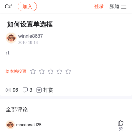
C#
登录
频道
加入
帖子详情
社区
C#
如何设置单选框
winnie8687
2010-10-18
rt
给本帖投票
96
3
打赏
全部评论
macdonald25
赞