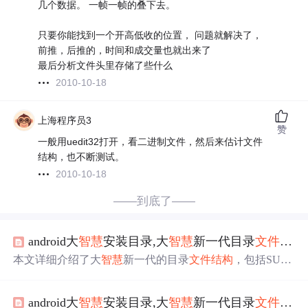
几个数据。 一帧一帧的叠下去。
只要你能找到一个开高低收的位置， 问题就解决了，
前推，后推的，时间和成交量也就出来了
最后分析文件头里存储了些什么
2010-10-18
上海程序员3
赞
一般用uedit32打开，看二进制文件，然后来估计文件
结构，也不断测试。
2010-10-18
——到底了——
android大
智慧
安装目录,大
智慧
新一代目录
文件
结构
本文详细介绍了大
智慧
新一代的目录
文件
结构
，包括SUPE
RSTK、USERDATA等
文件
夹下的各类
文件
，如公式、板
块定义、选股结果等。还说明了大
智慧
目录
结构
，如cfg存
android大
智慧
安装目录,大
智慧
新一代目录
文件
结构
自选股、DATA存数据等，同时介绍了大
智慧
365
文件
结构