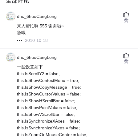
全部评论
dhc_6huoCangLong
赞
来人帮忙啊 555 谢谢啦~
急哦
2010-10-18
dhc_6huoCangLong
赞
一些设置如下：
this.IsScrollY2 = false;
this.IsShowContextMenu = true;
this.IsShowCopyMessage = true;
this.IsShowCursorValues = false;
this.IsShowHScrollBar = false;
this.IsShowPointValues = false;
this.IsShowVScrollBar = false;
this.IsSynchronizeXAxes = false;
this.IsSynchronizeYAxes = false;
this.IsZoomOnMouseCenter = false;