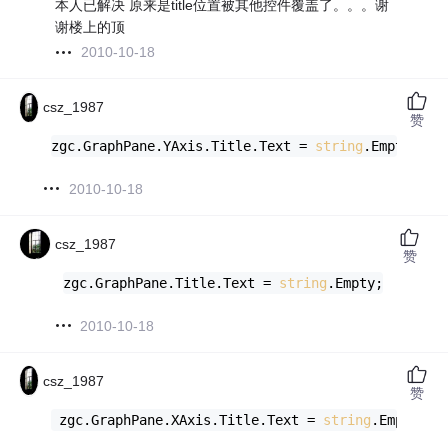
本人已解决 原来是title位置被其他控件覆盖了。。。谢
谢楼上的顶
2010-10-18
csz_1987
赞
zgc.GraphPane.YAxis.Title.Text = 
string
.Empty
2010-10-18
csz_1987
赞
zgc.GraphPane.Title.Text = 
string
.Empty;
2010-10-18
csz_1987
赞
 zgc.GraphPane.XAxis.Title.Text = 
string
.Empty;