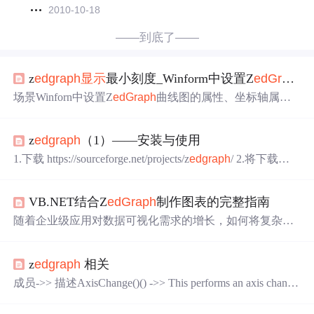
2010-10-18
——到底了——
z
edgr
aph
显示
最小刻度_Winform中设置Z
edGr
aph
场景Winforn中设置Z
edGr
aph
曲线图的属性、坐标轴属
性、刻度属性：但是在坐标轴的数据量比较大的时候，坐
标轴的默认设置会自动添加十次幂，包括标题和刻度。如
z
edgr
aph
（1）——安装与使用
下图所示：如图Y轴的数据本来是0.00069，可是坐标轴却
自动格式化
显示
了十次幂，如果不要十次幂
显示
就要
显示
1.下载 https://sourceforge.net/projects/z
edgr
aph
/ 2.将下载的”
真实的数据 。注：实现设置标题不
显示
十次幂myPane.YAx
Z
edGr
aph
.dll“文件添加到工具箱 工具箱中点击右键，点
is.
Title
.IsOmitMag = true;将此属性设置为t...
击”选择项“，点击”浏览“，找打下载好的”Z
edGr
aph
.dll“，
VB.NET结合Z
edGr
aph
制作图表的完整指南
点确定即可 添加成功会在工具箱里找到”Z
edGr
aph
Contro
l“ 3.简单使用 将Z
edGr
aph
Control控件拖...
随着企业级应用对数据可视化需求的增长，如何将复杂的
数据集有效地转化为直观、易理解的图表展示，是开发者
面临的一大挑战。Z
edGr
aph
库以其强大的图表绘制功能，
z
edgr
aph
相关
成为了VB.NET开发者不可或缺的工具之一。它不仅支持
丰富的图表类型，还可以高度定制，以适应不同项目需
成员->> 描述AxisChange()() ->> This performs an axis change
求。无论是在商业报表展示，还是实时数据监控，Z
edGr
a
command on the gr
aph
Pane.BeenDisposed ->> This checks if t
ph
都能提供一个既专业又灵活的解决方案。作为一款开源
he control has been disposed. This is synonymous with the gr
ap