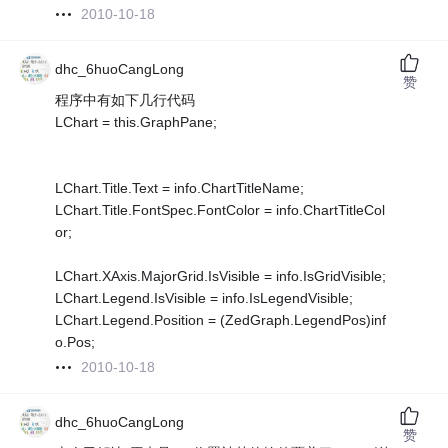
2010-10-18
dhc_6huoCangLong
赞
程序中有如下几行代码
LChart = this.GraphPane;
LChart.Title.Text = info.ChartTitleName;
LChart.Title.FontSpec.FontColor = info.ChartTitleCol
or;
LChart.XAxis.MajorGrid.IsVisible = info.IsGridVisible;
LChart.Legend.IsVisible = info.IsLegendVisible;
LChart.Legend.Position = (ZedGraph.LegendPos)inf
o.Pos;
2010-10-18
dhc_6huoCangLong
赞