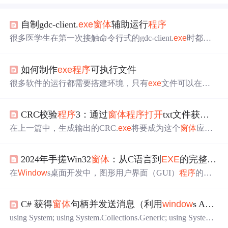
自制gdc-client.
exe
窗体
辅助运行
程序
很多医学生在第一次接触命令行式的gdc-client.
exe
时都会
被这种老式
程序
的运行方式搞得头疼，为什么每次用这个
程序
下载东西还要背一大堆的指令，而且还
一个
字也不能
如何制作
exe
程序
可执行文件
错（汗）。那有没有更简单的操作方式让我们不用一次次
地输入复杂的命令还能方便地下载到文件呢(楼主专门为解
很多软件的运行都需要搭建环境，只有
exe
文件可以在不
决这个问题写了
一个
窗体
程序
，使用方式如下：(代码在文
安装软件和数据库的环境下运行，那么怎么制作
exe
程序
章最后面)
可执行文件呢，下面天使教你如何制作。 工具/原料 Micros
CRC校验
程序
3：通过
窗体
程序
打开
txt文件获取数据源，进行逐字节CRC校验
oft Visual Studio 2008 方法/步骤 1 双击桌面上的Microsoft Vi
sual Stu...
在上一篇中，生成输出的CRC.
exe
将要成为这个
窗体
应用
的内置模块。 新建
一个
window
s
窗体
应用
程序
，叫做CRCl
ick。将应用
程序
CRC.
exe
从Console应用
程序
中找到，复制
2024年手搓Win32
窗体
：从C语言到
EXE
的完整构建指南
到CRClick文件夹的Debuge文件夹下。同时还有测试用的T
est.txt。
打开
窗体
设计页面，插入两个Textbox和
一个
按
在
Window
s桌面开发中，图形用户界面（GUI）
程序
的核
钮，长度Textbox...
心运行机制建立在消息循环与窗口过程的基础上。理解这
一底层原理，对于掌握操作系统交互、提升
程序
调试能力
C# 获得
窗体
句柄并发送消息（利用
window
s API可在不同进程中获取）
以及优化性能控制至关重要。通过直接调用Win32 API，开
发者可以绕过高级框架的抽象层，深入探究从源代码编
using System; using System.Collections.Generic; using System.
译、链接到最终可执行文件生成的全过程。这种实践不仅