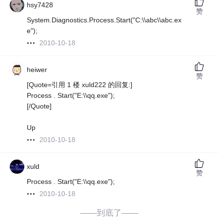
hsy7428
赞
System.Diagnostics.Process.Start("C:\\abc\\abc.ex
e");
2010-10-18
heiwer
赞
[Quote=引用 1 楼 xuld222 的回复:]
Process . Start("E:\\qq.exe");
[/Quote]
Up
2010-10-18
xuld
赞
Process . Start("E:\\qq.exe");
2010-10-18
——到底了——