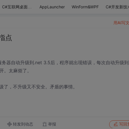
AppLauncher
WinForm&WPF
C#开发新技
C#互联网桌面应用
用AI写
们指点
服务器自动升级到.net 3.5后，程序就出现错误，每次自动升级到n
能打开。太麻烦了。
级了，不升级又不安全。矛盾的事情。
转发到动态
举报
写回