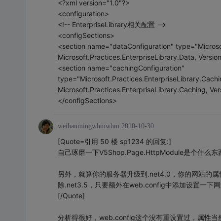
<?xml version="1.0"?>
<configuration>
<!-- EnterpriseLibrary相关配置 -->
<configSections>
<section name="dataConfiguration" type="Microsof
Microsoft.Practices.EnterpriseLibrary.Data, Versi
<section name="cachingConfiguration"
type="Microsoft.Practices.EnterpriseLibrary.Cach
Microsoft.Practices.EnterpriseLibrary.Caching, V
</configSections>
weihanmingwhmwhm
2010-10-30
[Quote=引用 50 楼 sp1234 的回复:]
自己琢磨一下V5Shop.Page.HttpModule是个什么
另外，就算你的服务器升级到.net4.0，你的网站的
除.net3.5，只要额外在web.config中添加设置一
[/Quote]
分析得很好，web.config这个没有重设置过，属性