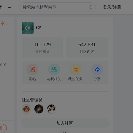
...
术
登录/注册
文章
C#
111,129
642,531
社区成员
社区内容
et
发帖
与我相关
我的任务
分享
社区管理员
加入社区
复