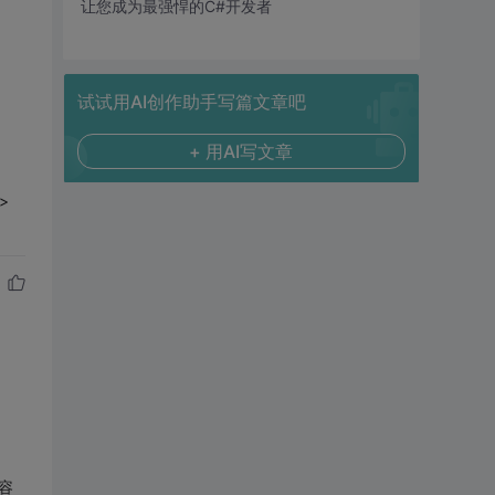
让您成为最强悍的C#开发者
试试用AI创作助手写篇文章吧
+ 用AI写文章
/>
容