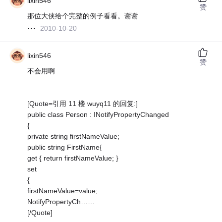
lixin546
赞
那位大侠给个完整的例子看看。谢谢
2010-10-20
lixin546
赞
不会用啊
[Quote=引用 11 楼 wuyq11 的回复:]
public class Person : INotifyPropertyChanged
{
private string firstNameValue;
public string FirstName{
get { return firstNameValue; }
set
{
firstNameValue=value;
NotifyPropertyCh……
[/Quote]