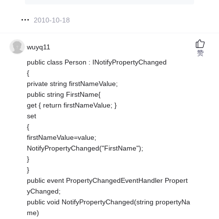
2010-10-18
wuyq11
赞
public class Person : INotifyPropertyChanged
{
private string firstNameValue;
public string FirstName{
get { return firstNameValue; }
set
{
firstNameValue=value;
NotifyPropertyChanged("FirstName");
}
}
public event PropertyChangedEventHandler Propert
yChanged;
public void NotifyPropertyChanged(string propertyNa
me)