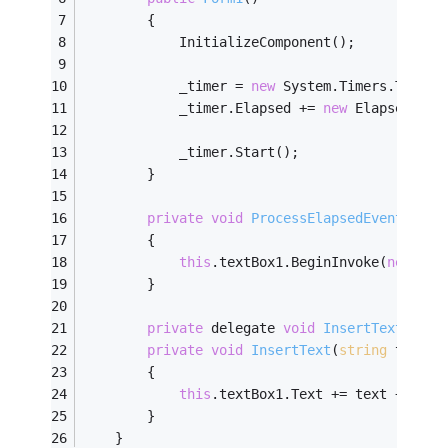
        {
            InitializeComponent();
            _timer = 
new
 System.Timers.Timer(
            _timer.Elapsed += 
new
 ElapsedEven
            _timer.Start();
        }
private
void
ProcessElapsedEvent
(obje
        {
this
.textBox1.BeginInvoke(
new
 Ins
        }
private
 delegate 
void
InsertTextCallb
private
void
InsertText
(
string
 text)
        {
this
.textBox1.Text += text + Envi
        }
    }