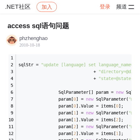
.NET社区
登录
频道
加入
帖子详情
社区
.NET社区
access sql语句问题
phzhenghao
2010-10-18
sqlStr = 
"update [language] set language_name=@l
                              + 
"directory=@dire
                              + 
"state=@state,[d
                SqlParameter[] param = 
new
 SqlPa
                param[
0
] = 
new
 SqlParameter(
"@la
                param[
0
].Value = items[
0
];
                param[
1
] = 
new
 SqlParameter(
"@im
                param[
1
].Value = items[
2
];
                param[
2
] = 
new
 SqlParameter(
"@di
                param[
2
].Value = items[
1
];