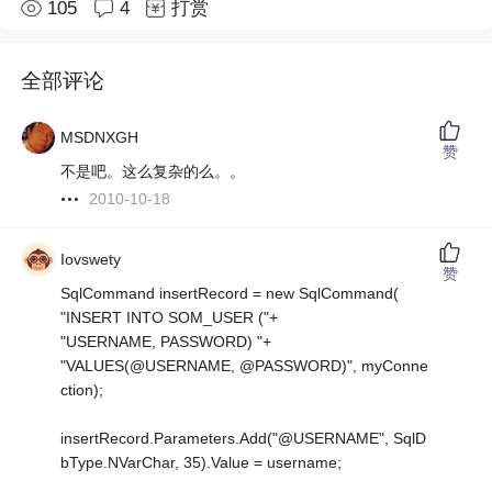
105
4
打赏
全部评论
MSDNXGH
赞
不是吧。这么复杂的么。。
2010-10-18
Iovswety
赞
SqlCommand insertRecord = new SqlCommand(
"INSERT INTO SOM_USER ("+
"USERNAME, PASSWORD) "+
"VALUES(@USERNAME, @PASSWORD)", myConne
ction);
insertRecord.Parameters.Add("@USERNAME", SqlD
bType.NVarChar, 35).Value = username;