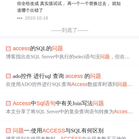
你全给改成 真实值试试， 再一个一个替换过去， 就知
道哪个出错了
2010-10-18
——到底了——
access
的SQL的
问题
博客指出在SQL Server中执行的select语句没
问题
，但在
Ac
cess
中有
问题
。原因是
Access
不支持SQL函数substring，
不过支持所有VBA函数，建议将语句中的substring改为left
ado控件 进行sql 查询
access
的
问题
函数来解决
问题
。
在使用ADO控件进行SQL查询
Access
数据库时遇到
问题
，
特定的
SQL语句
在
Access
和VB6中执行得到不同的结果。
在
Access
中执行'Select Top 1 ID from 爱笔记 orderby ID Des
Access
中
Sql语句
中有关Join写法
问题
c'得到的ID为4400左右，但在VB6中执行同样的
SQL语句
，得到的ID却约为6620，存在明显差异。
本文分享了将SQL Server中的复杂查询语句转换为
Access
可用的查询语句的方法。通过对比，介绍了
Access
环境下
如何正确使用LEFT JOIN及处理定值
问题
。
问题
一:使用
ACCESS
与SQL有何区别
博客提到在使用参数时，
ACCESS
中出现参数不正确的
问