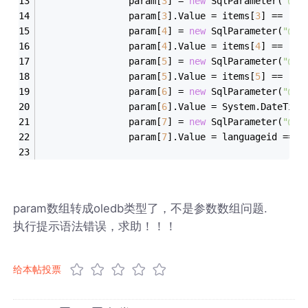
                param[
3
] = 
new
 SqlParameter(
"@or
                param[
3
].Value = items[
3
] == 
""
 
                param[
4
] = 
new
 SqlParameter(
"@st
                param[
4
].Value = items[
4
] == 
"1"
                param[
5
] = 
new
 SqlParameter(
"@de
                param[
5
].Value = items[
5
] == 
"1"
                param[
6
] = 
new
 SqlParameter(
"@up
                param[
6
].Value = System.DateTime
                param[
7
] = 
new
 SqlParameter(
"@ID
                param[
7
].Value = languageid == 
"
param数组转成oledb类型了，不是参数数组问题.
执行提示语法错误，求助！！！
给本帖投票