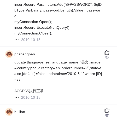
insertRecord.Parameters.Add("@PASSWORD", SqlD
bType.VarBinary, password.Length).Value= passwor
d;
myConnection.Open();
insertRecord.ExecuteNonQuery();
myConnection.Close();
2010-10-18
phzhenghao
赞
update [language] set language_name='英文',image
='country.png',directory='en',ordernumber='2',state=f
alse,[default]=false,updatatime='2010-8-1' where [ID]
=33
ACCESS执行正常
2010-10-18
bullion
赞