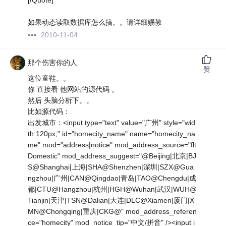
[/Quote]
如果动态读取数据库怎么搞。。请详细赐教
2010-11-04
那个伤害你的人
赞
这位童鞋。。
你 直接看 他网站的源代码 。
然后 头脑分析下。。
比如源代码：
出发城市：<input type="text" value="广州" style="wid
th:120px;" id="homecity_name" name="homecity_na
me" mod="address|notice" mod_address_source="flt
Domestic" mod_address_suggest="@Beijing|北京|BJ
S@Shanghai|上海|SHA@Shenzhen|深圳|SZX@Gua
ngzhou|广州|CAN@Qingdao|青岛|TAO@Chengdu|成
都|CTU@Hangzhou|杭州|HGH@Wuhan|武汉|WUH@
Tianjin|天津|TSN@Dalian|大连|DLC@Xiamen|厦门|X
MN@Chongqing|重庆|CKG@" mod_address_referen
ce="homecity" mod_notice_tip="中文/拼音" /><input i