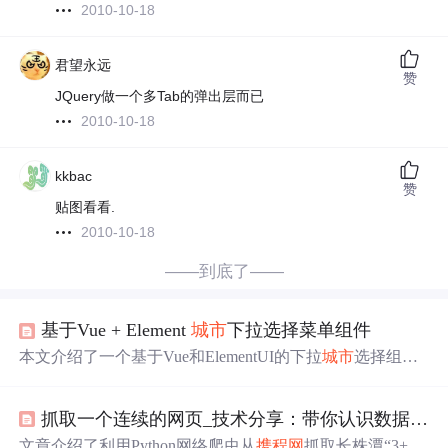
2010-10-18
君望永远
赞
JQuery做一个多Tab的弹出层而已
2010-10-18
kkbac
赞
贴图看看.
2010-10-18
——到底了——
基于Vue + Element
城市
下拉选择菜单组件
本文介绍了一个基于Vue和ElementUI的下拉
城市
选择组
件，适用于旅游类项目。组件包含搜索、热门
城市
和按首
字母排序等功能，样式美观。通过.sync修饰符或bus.js实现
抓取一个连续的网页_技术分享：带你认识数据抓取利器，对数据采集工作say easy！...
父子组件间的数据通信。提供了详细的子组件和父组件使
用示例，以及JSON数据的获取和处理。
文章介绍了利用Python网络爬虫从
携程网
抓取长株潭“3+5”