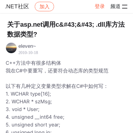
.NET社区
登录
频道
加入
帖子详情
社区
.NET社区
关于asp.net调用c&#43;&#43; .dll库方法
数据类型?
eleven~
2010-10-18
C++方法中有很多结构体
我在C#中要重写，还要符合动态库的类型规范
以下有几种定义变量类型求解在C#中如何写：
1. WCHAR type[16];
2. WCHAR * szMsg;
3. void * User;
4. unsigned __int64 free;
5. unsigned short year;
6. unsigned long ip;