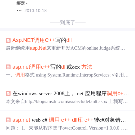
绑定~
2010-10-18
——到底了——
Asp.NET
调用
C++
写的
dll
最近继续用
asp.Net
来重新开发ACM的online Judge系统，
因为要进行进程的监控，所以自己编写了一个非托管的
DL
L
供
asp.Net
调用
。 我用的是VS2005的开发环境，后来
asp.net
调用
c++
写的
dll
或ocx
方法
发现使用[
Dll
Import("Judge.
dll
")]后提示 无法加载
DLL
“Judg
e.
dll
” 找不到指定的模块！我这时就把Judge.
dll
拷贝到Bin目
一、
调用
格式 using System.Runtime.InteropServices; //引用此
录下，但仍然提示找不到
DLL
，在工程里添加...
名称空间，简化后面的代码 … //使用
Dll
ImportAttribute特性
来引入api函数，注意声明的是空
方法
，即
方法
体为空。 [
D
在windows server 2008上，.net 应用程序
调用
c++
dll
ll
Import(“user32.
dll
”)] public static extern ReturnType Function
Name(t...
本文来自http://blogs.msdn.com/asiatech/default.aspx 上我写的
一篇文章： .NET application may crash when calling function
from native
C++
dll
Symptom===========Customer built an
asp.net
web c#
调用
c++
dll
库
c++
转c#对象错误 海康SDK
ASP.NET
web application u
问题： 1、未能从程序集“PowerControl, Version=1.0.0.0 , Cu
lture=neutral, PublicKeyToken=null”中加载类型“WIFI_AUT