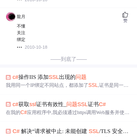
龍月
赞
不懂
关注
绑定
2010-10-18
——到底了——
c#
操作IIS 添加
SSL
出现的
问题
我用同一个IP绑定不同站点，都添加了
SSL
,证书是同一
个， 在服务器上用shell命令执行下面命令： cscript.exe c:In
etpubAdminScriptsadsutil.vbs set /w3svc/******/SecureBinding
c#
获取
ssl
证书有效性_
问题
SSL
证书
C#
s ":443:mysite.com" 可以添加IIS； 但我用
c#
写的程序在本
地执行时，报错： CScript 错误: 加载脚本“c:Inetp
在我的
C#
应用​​程序中,我必须通过https调用Web服务并使用
我已经拥有的.crt文件进行验证.以下是满足此类需求的正确
解决方案.我得到一个有效的解决方案后,我已经更新了这篇
C#
解决“请求被中止: 未能创建
SSL
/TLS 安全通道”的
文章,认为它可能会帮助像我这样的人.解决方案以下代码必