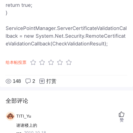
return true;
}
ServicePointManager.ServerCertificateValidationCal
lback = new System.Net.Security.RemoteCertificat
eValidationCallback(CheckValidationResult);
给本帖投票
148
2
打赏
全部评论
TITI_Yu
赞
谢谢楼上的
2010-10-18