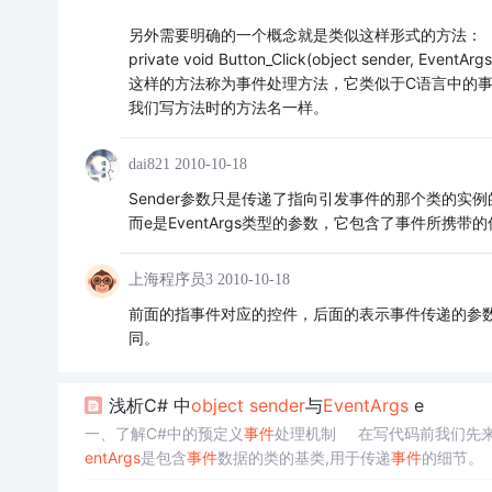
另外需要明确的一个概念就是类似这样形式的方法：
private void Button_Click(object sender, EventArgs
这样的方法称为事件处理方法，它类似于C语言中的
我们写方法时的方法名一样。
dai821
2010-10-18
Sender参数只是传递了指向引发事件的那个类的实
而e是EventArgs类型的参数，它包含了事件所携
上海程序员3
2010-10-18
前面的指事件对应的控件，后面的表示事件传递的参数，第
同。
浅析C# 中
object
send
er
与
Event
Args
e
一、了解C#中的预定义
事件
处理机制 在写代码前我们先来熟
ent
Args
是包含
事件
数据的类的基类,用于传递
事件
的细节
er
(
object
send
er
,
Event
Ar...