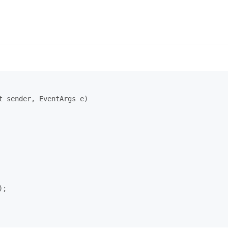
t sender, EventArgs e)
);