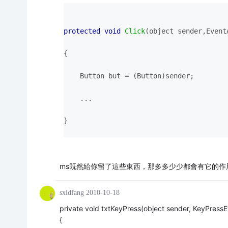
protected
void
Click
(object sender,Event
{
    Button but = (Button)sender;
    ...
}
ms既然給你留了這些東西，那多多少少都會有它的作
sxldfang
2010-10-18
private void txtKeyPress(object sender, KeyPress
{