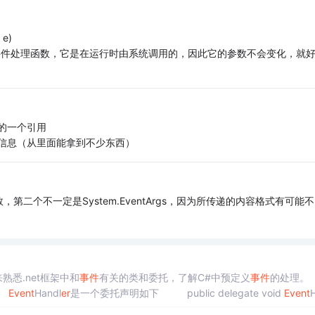
 e)
事件处理函数，它是在运行时由系统调用的，因此它的参数不会变化，就
例的一个引用
带的信息（从里面能拿到不少东西）
二个不一定是System.EventArgs，因为所传递的内容格式有可能不
悉.net框架中和
事件
有关的类和委托，了解C#中预定义
事件
的处理
。
Event
Handl
er
是一个委托声明如下 public delegate void
Event