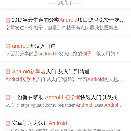
——到底了——
2017年最牛逼的分类
Android
项目源码免费一次性打包下载！
之前发过一个帖子，但是那个帖子有点问题我就重新发一
个吧，下面的源码是我从今年开始不断整理源码区和其他
网站上的安卓
例子
源码，目前总共有810套左右，根据实现
android
开发入门篇
的功能被我分成了100多个类，总共接近2.5G，还在不断更
新。
初学
者
可以快速方便的找到自己想要的
例子
，大神也
下面我分享的是
android
开发入门篇的
例子
，很实用的！欢
可以看一下别人的方法实现。虽然的...
迎大家
借鉴
转载于:https://blog.51cto.com/kaifa/1289530
Android
初学
者
入门 从入门到精通
Android
初学
者
入门 从入门到精通 学习
Android
的人越来
越多，智能手机也已经深入到我们的工作和生活中去，所
以今天给大家分享
Android
的学习资料，希望能给大家带来
一份旨在帮助
Android
初学
者
快速入门以及找到
适
帮助，在学习上可以找到技巧，能够运用到项目中去。更
多项目实例资料可以在U创论坛找到。
Android
开发简介
来自： https://github.com/Freelander/
Android
_Data
Android
Android
是 Google 提供的移动、无线、计算机和通信平
学习资料收集 收集整理这份资料灵感来自于trip_to_iOS, 征
台。通过使用
Android
...
得同意引用了该资料的开头描述 收集整理这份资料主要帮
安卓学习之认识
Android
助
初学
者
学习
Android
开发, 希望能快速帮助到他们快速入
门, 找到
适合
自己学习资料, 节省再去收集学习资料时间. 这
写在前面：2019年7月初进入职场，分配到了安卓开发岗