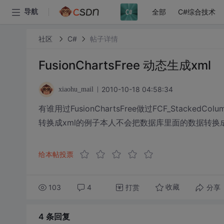
全部
C#综合技术
导航
社区
C#
帖子详情
FusionChartsFree 动态生成xml
2010-10-18 04:58:34
xiaohu_mail
有谁用过FusionChartsFree做过FCF_Stack
转换成xml的例子本人不会把数据库里面的数据转换
给本帖投票
103
4
打赏
分享
收藏
4 条
回复