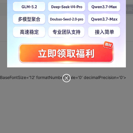
发表回
aseFontSize='12' formatNumberScale='0' decimalPrecision='0'>