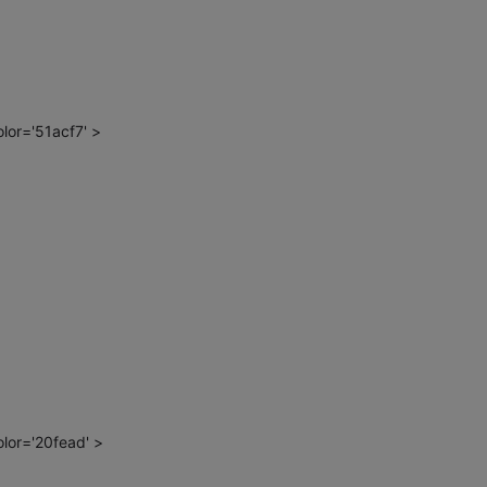
or='51acf7' >
or='20fead' >