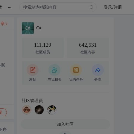
...
术
登录/注册
文章
C#
111,129
642,531
社区成员
社区内容
数据
发帖
与我相关
我的任务
分享
社区管理员
复
加入社区
正序