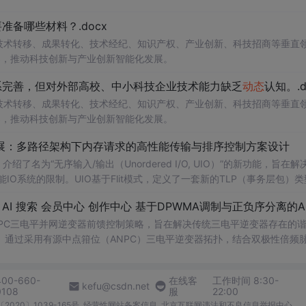
备哪些材料？.docx
在技术转移、成果转化、技术经纪、知识产权、产业创新、科技招商等垂直
案，推动科技创新与产业创新智能化发展。
系完善，但对外部高校、中小科技企业技术能力缺乏
动态
认知。.d
在技术转移、成果转化、技术经纪、知识产权、产业创新、科技招商等垂直
案，推动科技创新与产业创新智能化发展。
/O扩展：多路径架构下内存请求的高性能传输与排序控制方案设计
了名为“无序输入/输出（Unordered I/O, UIO）”的新功能，旨在解
能IO系统的限制。UIO基于Flit模式，定义了一套新的TLP（事务层包）
持多路径路由、提升系统效率并兼容现有生产者-消费者模型。文档详细说明了
NPC三电平并网逆变器前馈控制策略，旨在解决传统三电平逆变器存在的
。通过采用有源中点箝位（ANPC）三电平逆变器拓扑，结合双极性倍频
制，构建了一套一体化的高性能并网控制体系。该体系不仅优化了逆变器
确的相位同步和扰动补偿，显著提高了系统的
动态
响应能力和抗扰性能。
400-660-
在线客
工作时间 8:30-
升锁相精度与系统
动态
稳定性，确保在复杂电网工况下的高质量稳定并网。 
kefu@csdn.net
0108
服
22:00
尤其是从事新能源发电、储能系统、柔性输电等领域研究的专业人士。 使用
2020〕1039-165号
经营性网站备案信息
北京互联网违法和不良信息举报中心