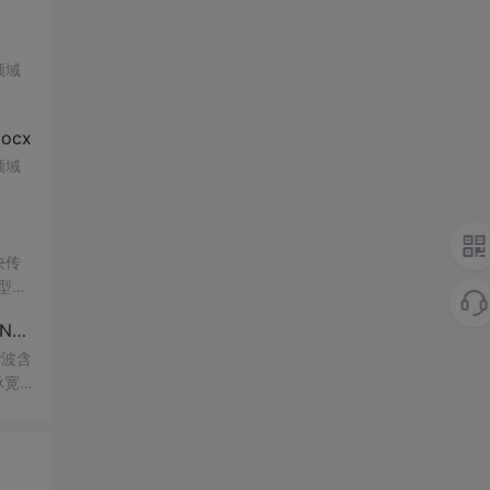
领域
ocx
领域
决传
类型和
UI
博客 下载 社区 AtomGit 模型市场 搜CSDN 搜索 AI 搜索 会员中心 创作中心 基于DPWMA调制与正负序分离的ANPC三电平并网逆变器前馈控制策略研究（Simulink仿真实现）
谐波含
脉宽
的开
仿真
适