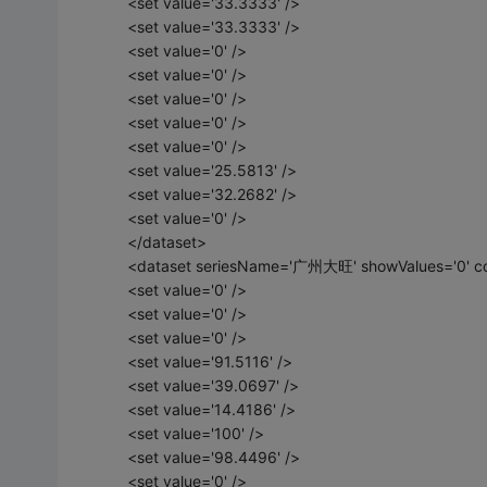
<set value='33.3333' />
<set value='33.3333' />
<set value='0' />
<set value='0' />
<set value='0' />
<set value='0' />
<set value='0' />
<set value='25.5813' />
<set value='32.2682' />
<set value='0' />
</dataset>
<dataset seriesName='广州大旺' showValues='0' co
<set value='0' />
<set value='0' />
<set value='0' />
<set value='91.5116' />
<set value='39.0697' />
<set value='14.4186' />
<set value='100' />
<set value='98.4496' />
<set value='0' />