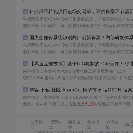
科技成果转化项目进场交易前，评估备案环节需要准
科易网基于40亿+科创知识图谱数据库，深度探索AI技术
的多样化应用场景，研究科技创新领域的AI+数智化解决方
国央企如何系统识别外部创新资源？内部研发体
科易网基于40亿+科创知识图谱数据库，深度探索AI技术
的多样化应用场景，研究科技创新领域的AI+数智化解决方
【高速互连技术】基于UIO机制的PCIe无序I
内容概要：本文档为PCI-SIG发布的工程变更通知（ECN），介绍
统PCI/PCIe架构中严格的顺序传输规则对多路径拓扑和高性
规则，允许请求方（Requester）自主管理数据顺序，支
O
内容概要：本文研究了基于DPWMA调制与正负序分离的A
量高、电网不平衡工况适应性差及
动态
响应速度不足等问题
调制（DPWMA）、正负序分离锁相技术和电网电压前馈控
关动作机制，改善了输出电压电流的谐波特性，而且通过精
关于我
招贤纳
商务合
寻求报
协议专
结果显示，所提出的控制策略能有效降低并网谐波含量，提
们
士
作
道
区
合人群：具备一定电力电子基础知识和仿真技能的研发人员，
公安备案号11010502030143
京ICP备19004658号
京网文〔