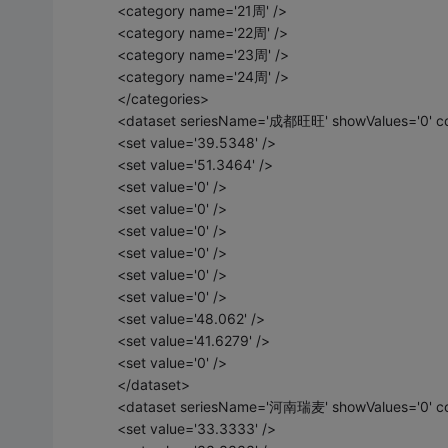
<category name='21周' />
<category name='22周' />
<category name='23周' />
<category name='24周' />
</categories>
<dataset seriesName='成都旺旺' showValues='0' col
<set value='39.5348' />
<set value='51.3464' />
<set value='0' />
<set value='0' />
<set value='0' />
<set value='0' />
<set value='0' />
<set value='0' />
<set value='48.062' />
<set value='41.6279' />
<set value='0' />
</dataset>
<dataset seriesName='河南瑞麦' showValues='0' col
<set value='33.3333' />