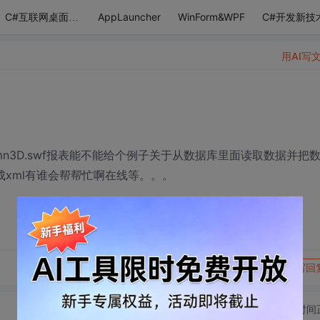
AppLauncher
WinForm&WPF
C#开发新技
C#互联网桌面应用
用AI写
edColumn3D.swf报表能不能给个例子关于从数据库里面读取数据并把
成xml有谁会帮帮忙啊在线等。。。
转发到动态
举报
写回
切换为时间