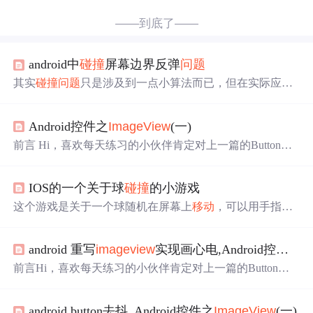
——到底了——
android中
碰撞
屏幕边界反弹
问题
其实
碰撞
问题
只是涉及到一点小算法而已，但在实际应
用，尤其游戏中有可能会遇到，下面给出一个小示例，代
码如下： MainActivity： packagecom.lovo; importandroid.os.
Android控件之
ImageView
(一)
Bundle; importandroid.os.Handler; importandroid.os.Message; i
mportan...
前言 Hi，喜欢每天练习的小伙伴肯定对上一篇的Button了
如指掌了，那么今天我们为大家带来了
ImageView
控件，
这个控件能与Button
碰撞
出什么样的火花呢？话不多说，
IOS的一个关于球
碰撞
的小游戏
让我们赶紧开始学习吧~ 简介
ImageView
的结构 public clas
s
ImageView
extends View java.lang.Object ↳ android.view.Vi
这个游戏是关于一个球随机在屏幕上
移动
，可以用手指来
ew ↳ android....
操纵令一个球，如果两个球
碰撞
到一起，就表示输了，非
常简单的一个游戏 在StoryBoard里定义两个UI
ImageView
android 重写
imageview
实现画心电,Android控件之
I
和一个start按钮 然后把这两个UI
imageView
跟代码链接 @
property (weak, nonatomic) IBOutlet UI
ImageView
*player;
前言Hi，喜欢每天练习的小伙伴肯定对上一篇的Button了
如指掌了，那么今天我们为大家带来了
ImageView
控件，
这个控件能与Button
碰撞
出什么样的火花呢？话不多说，
android button去抖_Android控件之
ImageView
(一)
让我们赶紧开始学习吧~简介
ImageView
的结构public class