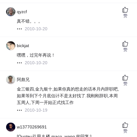
qyzcf
赞
真不错。。。
2010-10-20
bickjat
赞
嘿嘿，过完年再说！
2010-10-20
阿彪兄
赞
金三银四,金九银十,如果你真的想走的话本月内辞职吧,
如果等到下个月底估计不是太好找了.我刚刚辞职,本周
五周人,下周一开始正式找工作
2010-10-19
w13770269691
赞
[Quote=引用 8 楼 maco_wang 的回复:]