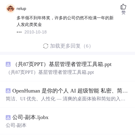
relup
赞
多半领不到年终奖，许多的公司仍然不给满一年的新
人发此类奖金
2010-10-18
加载更多回复（6）
（共87页PPT）基层管理者管理工具箱.ppt
（共87页PPT）基层管理者管理工具箱.ppt
OpenHuman 是你的个人 AI 超级智能 私密、简洁、极其强大
简洁、UI 优先、人性化 — 清爽的桌面体验和简短的入门
流程让你从安装到拥有一个可用的智能体仅需几次点击
——无需先配置，无需终端。智能体有一张脸：一个桌面
公司-副本.ljobx
吉祥物，会说话、能感知周围环境、可作为真实参与者加
入你的 Google Meet 会议、跨周记住你，即使你停止输入
公司-副本
后仍在后台持续思考。