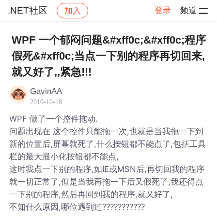
.NET社区
登录
频道
加入
帖子详情
社区
.NET社区
WPF 一个郁闷问题&#xff0c;&#xff0c;程序
假死&#xff0c;当点一下别的程序再切回来,
就又好了,,紧急!!!
GavinAA
2010-10-18
WPF 做了一个控件拖动.
问题出现在 这个控件只能拖一次,也就是当我拖一下到
新的位置后,屏幕就死了,什么按钮都不能点了,包括工具
栏的最大最小化按钮都不能点,
这时我点一下别的程序,如IE或MSN后,再切回我的程序
就一切正常了,但是当我再拖一下后又假死了,我还得点
一下别的程序,然后再回到我的程序,就又好了,
不知什么原因,哪位遇到过???????????