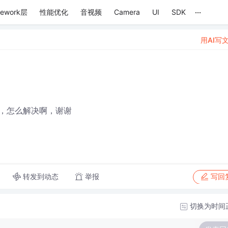
...
mework层
性能优化
音视频
Camera
UI
SDK
用AI写
，怎么解决啊，谢谢
转发到动态
举报
写回
切换为时间