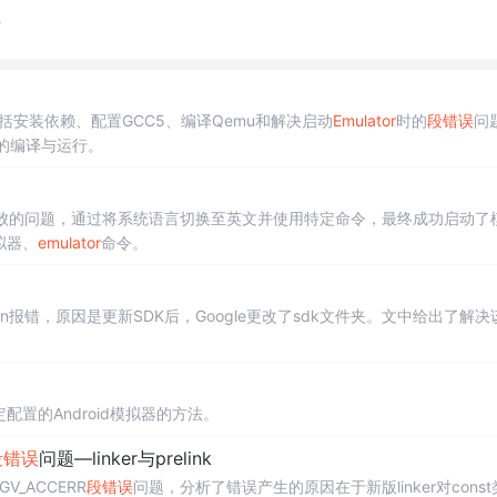
看
，包括安装依赖、配置GCC5、编译Qemu和解决启动
Emulator
时的
段错误
问
的编译与运行。
启动失败的问题，通过将系统语言切换至英文并使用特定命令，最终成功启动了
模拟器、
emulator
命令。
sion报错，原因是更新SDK后，Google更改了sdk文件夹。文中给出了解决
配置的Android模拟器的方法。
段错误
问题—linker与prelink
V_ACCERR
段错误
问题，分析了错误产生的原因在于新版linker对const