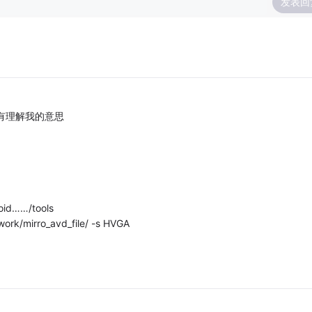
发表回
有理解我的意思
oid……/tools
work/mirro_avd_file/ -s HVGA