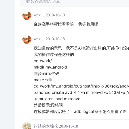
请发表友善的回复…
wnx_u
2010-10-19
麻烦高手些帮忙看看嘛，我等着用呢
wnx_u
2010-10-18
我知道你的意思，我不是APK运行出错的,可能你们没
我的操作过程是这样的：
cd /work/
mkdir my_android
同步mirro代码
make sdk
cd /work/my_android/out/host/linux-x86/sdk/andr
./android create avd -t 1 -n mirroavd -c 513M -p /
./emulator -avd mirroavd
然后提示:段错误
连模拟器都没启得了，adb logcat命令怎么用得了啊
纠结的木棉花
2010-10-18