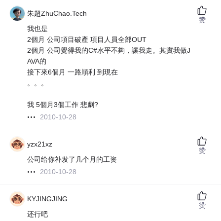
朱超ZhuChao.Tech
赞
我也是
2個月 公司項目破產 項目人員全部OUT
2個月 公司覺得我的C#水平不夠，讓我走。其實我做J
AVA的
接下來6個月 一路順利 到現在
。。。
我 5個月3個工作 悲劇?
2010-10-28
yzx21xz
赞
公司给你补发了几个月的工资
2010-10-28
KYJINGJING
赞
还行吧