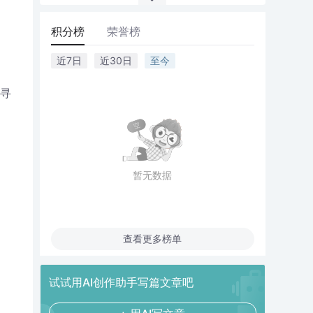
积分榜
荣誉榜
近7日
近30日
至今
，寻
。
。
暂无数据
查看更多榜单
试试用AI创作助手写篇文章吧