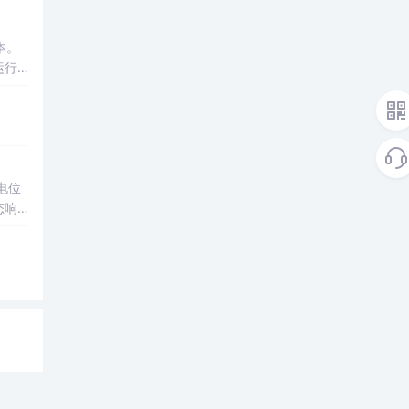
及原
成本。
运行
、生
电位
态响
MA
高校
申报
网盘