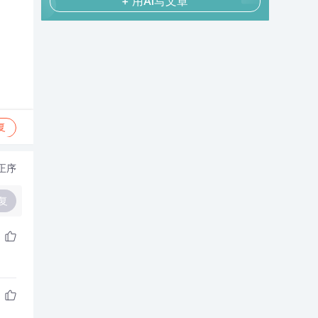
+ 用AI写文章
复
正序
复