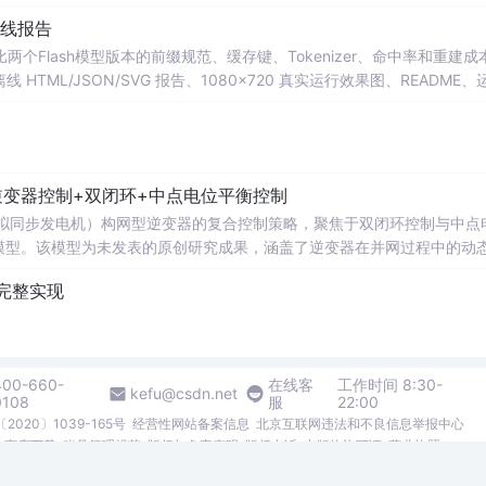
×720 真实运行效果图、README、运行说明、功能清单、MIT License 
离线报告
项目源码、Logo、官方截图、论文、生产日志或其他受限素材。
ditor 工具，对比两个Flash模型版本的前缀规范、缓存键、Tokenizer、命中率和重建
ML/JSON/SVG 报告、1080×720 真实运行效果图、README、
运行时零第三方依赖，不包含热点产品或开源项目源码、Logo、官方截图、论文
型逆变器控制+双闭环+中点电位平衡控制
（虚拟同步发电机）构网型逆变器的复合控制策略，聚焦于双闭环控制与中点
仿真模型。该模型为未发表的原创研究成果，涵盖了逆变器在并网过程中的动
网系统的稳定性与电能质量。文中还探讨了多种相关控制技术，如DPW
狗完整实现
先进性。; 适合人群：面向具备电力电子、新能源并
合从事光伏储能、虚拟同步机、三电平逆变器等相关课题研究的研究生、
能；③作为高级电力系统仿真的教学与科研平台，支撑学术论文撰写、项目
400-660-
在线客
工作时间 8:30-
kefu@csdn.net
0108
服
22:00
等辅助策略，以拓宽研究视野与技术路径。完整资源可通过指定公众号或
2020〕1039-165号
经营性网站备案信息
北京互联网违法和不良信息举报中心
me商店下载
账号管理规范
版权与免责声明
版权申诉
出版物许可证
营业执照
026北京创新乐知网络技术有限公司