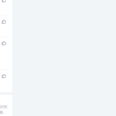
，识别
测