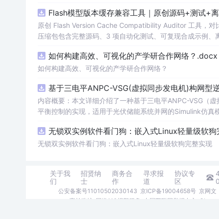
试、可复现合成示例、离线 HTML/JSON/SVG 报告、1080
Flash模型版本缓存兼容工具｜原创源码+测试+
创与授权声明。运行时零第三方依赖，不包含热点产品或开源
原创 Flash Version Cache Compatibility Au
压缩包包含完整源码、3 项自动化测试、可复现合成示例、离线 HT
说明、功能清单、MIT License 及原创与授权声明。
如何构建高效、可视化的产学研合作网络？.docx
产日志或其他受限素材。
如何构建高效、可视化的产学研合作网络？
基于三电平ANPC-VSG(虚拟同步发电机)构网
内容概要：本文详细介绍了一种基于三电平ANPC-VSG
平衡控制的实现，适用于光伏储能系统并网的Simulink
应、稳定性控制以及中点电位的有效调节，旨在提升新能源并
无锁双实例软件看门狗：嵌入式Linux轻量级软
调制、正负序分离控制、前馈控制等，充分展现了该系统在复杂电网环境下的适应性与
网或自动控制理论基础的科研人员与工程技术人员，特别适
无锁双实例软件看门狗：嵌入式Linux轻量级软狗完整实现
教师及企业研发工程师。; 使用场景及目标：①用于光伏储能系统并网仿真，验证VSG控制策略在动态响应与稳定性方面的有效性；②研
究三电平ANPC逆变器在不平衡工况下的中点电位控制性
关于我
招贤纳
商务合
寻求报
协议专
及关键技术攻关。; 阅读建议：建议结合提供的Simulink仿真模型进行实践操作，重点剖析双闭环控制结构的设计原理与中点电位平衡机制
们
士
作
道
区
的实现细节，同时参考文中提及的DPWMA调制与前馈控制
公安备案号11010502030143
京ICP备19004658号
京网文〔
链接获取。
家长监护
网络110报警服务
中国互联网举报中心
Chro
©1999-2