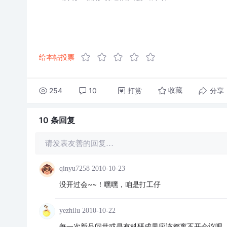
给本帖投票
254
10
打赏
分享
收藏
10 条
回复
请发表友善的回复…
qinyu7258
2010-10-23
没开过会~~！嘿嘿，咱是打工仔
yezhilu
2010-10-22
每一次新品问世或是有科研成果应该都离不开会议吧