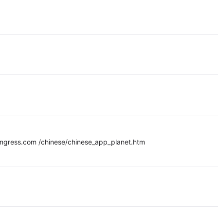
s.com /chinese/chinese_app_planet.htm