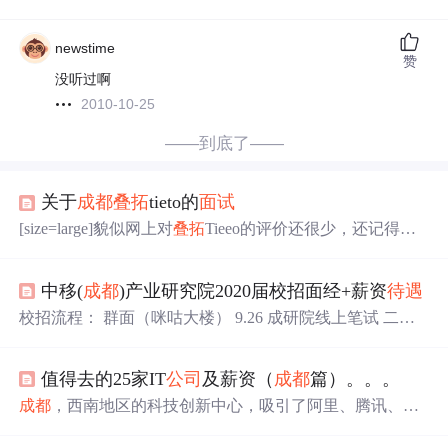
newstime
赞
没听过啊
2010-10-25
——到底了——
关于
成都
叠拓
tieto的
面试
[size=large]貌似网上对
叠拓
Tieeo的评价还很少，还记得去
年的4月份，我充满
期待
的投了
叠拓
简历，是一个技术支撑
职位，要求不是很高，java,tomcat,linux,因为是应届生，没
中移(
成都
)产业研究院2020届校招面经+薪资
待遇
有太大勇气去投高级的职位。现在写这些出来，完全是为
了纪念那时找工作的时光 投了简历后，就接到了
叠拓
打来
校招流程： 群面（咪咕大楼） 9.26 成研院线上笔试 二面
的电话，进行了一个简单的电话
面试
，考察了些专业基本
+三面 10.22 视频
面试
（多对一），有技术官和HR，没有
知识，英语等，后来
面试
官叫我第二天去
公司
面试
，于...
现场三面的，可能会收到视频面 11.02 移动
公司
线下统一
值得去的25家IT
公司
及薪资（
成都
篇）。。。
笔试 11.08 体检与背调（三甲医院自费体检，体检项目还
挺多） 11.18 offer邮件（体检和背调回传后一个工作日一
成都
，西南地区的科技创新中心，吸引了阿里、腾讯、华
般就会发offer了） 11.20 签约会，可签两方入职，最晚12
为、字节、京东等设立分部。
成都
，有望成为西部地区技
月2日签约。 笔试 一共两次笔试，...
术人才和创新企业发展基地。华为
成都
分
公司
这篇文章总