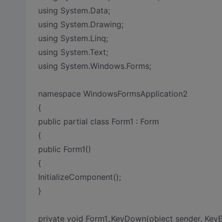
using System.Data;
using System.Drawing;
using System.Linq;
using System.Text;
using System.Windows.Forms;
namespace WindowsFormsApplication2
{
public partial class Form1 : Form
{
public Form1()
{
InitializeComponent();
}
private void Form1_KeyDown(object sender, Key