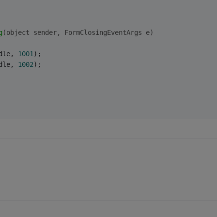
g
(object sender, FormClosingEventArgs e)
dle, 
1001
);
dle, 
1002
);