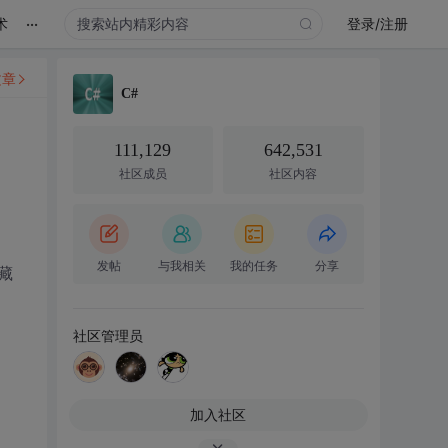
...
术
登录/注册
文章
C#
111,129
642,531
社区成员
社区内容
发帖
与我相关
我的任务
分享
藏
社区管理员
加入社区