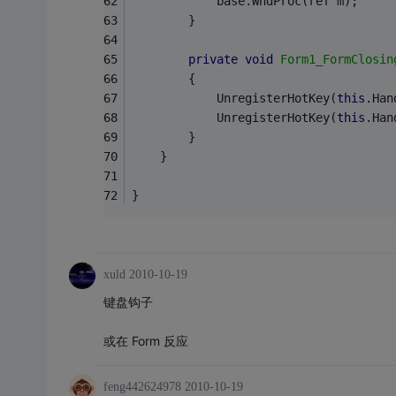
            base.WndProc(ref m);
        }
private
void
Form1_FormClosin
        {
            UnregisterHotKey(
this
.Han
            UnregisterHotKey(
this
.Han
        }
    }
}
xuld
2010-10-19
键盘钩子
或在 Form 反应
feng442624978
2010-10-19