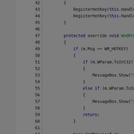
        {
            RegisterHotKey(
this
.Handl
            RegisterHotKey(
this
.Handl
        }
protected
 override 
void
WndPr
        {
if
 (m.Msg == WM_HOTKEY)
            {
if
 (m.WParam.ToInt32(
                {
                    MessageBox.Show(
                }
else
if
 (m.WParam.ToI
                {
                    MessageBox.Show(
                }
return
;
            }