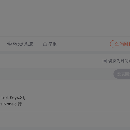
转发到动态
举报
写回
切换为时间
发表回
trol, Keys.S);
rs.None才行