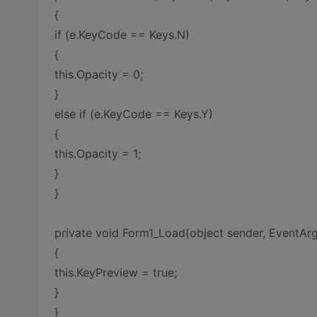
{
if (e.KeyCode == Keys.N)
{
this.Opacity = 0;
}
else if (e.KeyCode == Keys.Y)
{
this.Opacity = 1;
}
}
private void Form1_Load(object sender, EventArg
{
this.KeyPreview = true;
}
}