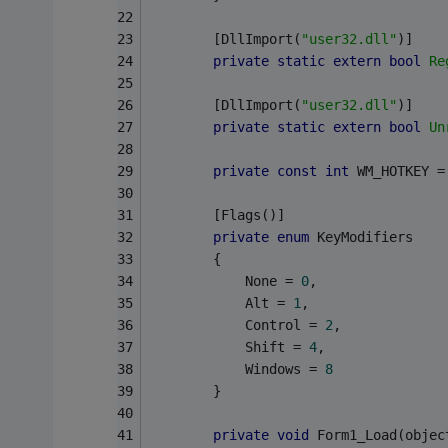
        [DllImport(
"user32.dll"
)]
private
static
extern
bool
Re
        [DllImport(
"user32.dll"
)]
private
static
extern
bool
Un
private
const
int
 WM_HOTKEY =
        [Flags()]
private
enum
 KeyModifiers
        {
            None = 
0
,
            Alt = 
1
,
            Control = 
2
,
            Shift = 
4
,
            Windows = 
8
        }
private
void
 Form1_Load(objec