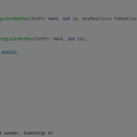
gisterHotKey
(IntPtr hWnd, 
int
 id, KeyModifiers fsModifie
registerHotKey
(IntPtr hWnd, 
int
 id)
;
 
0x0312
;   
t sender, EventArgs e)