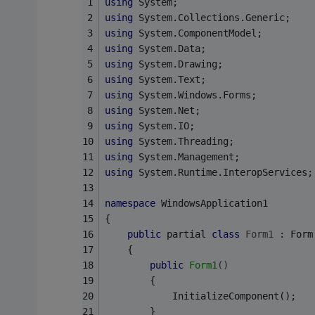
using
 System;
using
 System.Collections.Generic;
using
 System.ComponentModel;
using
 System.Data;
using
 System.Drawing;
using
 System.Text;
using
 System.Windows.Forms;
using
 System.Net;
using
 System.IO;
using
 System.Threading;
using
 System.Management;
using
 System.Runtime.InteropServices;
namespace
 WindowsApplication1
{
public
 partial 
class
Form1
 :
 Form
    {
public
Form1
()
        {
            InitializeComponent();
        }