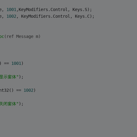
e, 
1001
,KeyModifiers.Control, Keys.S);
e, 
1002
, KeyModifiers.Control, Keys.C);
oc
(ref Message m)
) == 
1001
)
"显示窗体"
);
nt32() == 
1002
)
"关闭窗体"
);