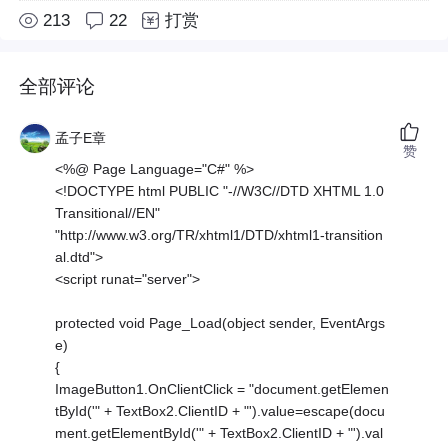
213
22
打赏
全部评论
孟子E章
赞
<%@ Page Language="C#" %>
<!DOCTYPE html PUBLIC "-//W3C//DTD XHTML 1.0
Transitional//EN"
"http://www.w3.org/TR/xhtml1/DTD/xhtml1-transition
al.dtd">
<script runat="server">
protected void Page_Load(object sender, EventArgs
e)
{
ImageButton1.OnClientClick = "document.getElemen
tById('" + TextBox2.ClientID + "').value=escape(docu
ment.getElementById('" + TextBox2.ClientID + "').val