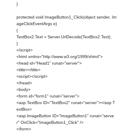
}
protected void ImageButton1_Click(object sender, Im
ageClickEventArgs e)
{
TextBox2.Text = Server.UrlDecode(TextBox2.Text);
}
</script>
<html xmlns="http://www.w3.org/1999/xhtml">
<head id="Head1" runat="server">
<title></title>
<script></script>
</head>
<body>
<form id="form1" runat="server">
<asp:TextBox ID="TextBox2" runat="server"></asp:T
extBox>
<asp:ImageButton ID="ImageButton1" runat="serve
r" OnClick="ImageButton1_Click" />
</form>