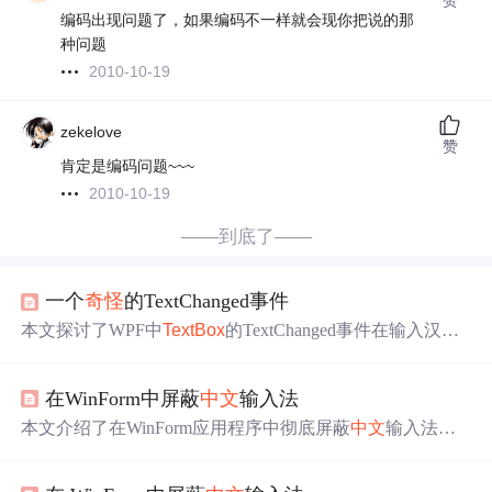
编码出现问题了，如果编码不一样就会现你把说的那
种问题
2010-10-19
zekelove
赞
肯定是编码问题~~~
2010-10-19
——到底了——
一个
奇怪
的TextChanged事件
本文探讨了WPF中
TextBox
的TextChanged事件在输入汉字
时触发两次的
问题
，通过实例代码展示了如何通过线程异
步更新UI，并提出了一种解决方案来避免事件的重复触
在WinForm中屏蔽
中文
输入法
发。
本文介绍了在WinForm应用程序中彻底屏蔽
中文
输入法的
方法。通过调整
TextBox
的ImeMode属性并利用InputLangua
geChanging事件，结合设定默认输入法，有效地阻止了
中