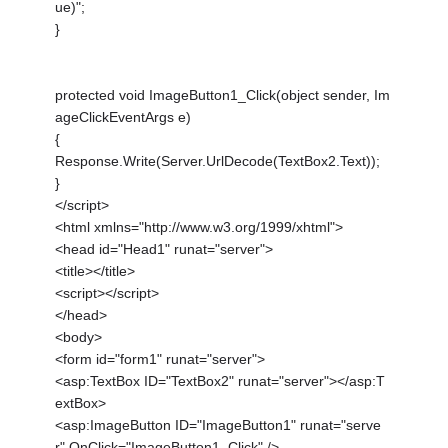
ue)";
}
protected void ImageButton1_Click(object sender, Im
ageClickEventArgs e)
{
Response.Write(Server.UrlDecode(TextBox2.Text));
}
</script>
<html xmlns="http://www.w3.org/1999/xhtml">
<head id="Head1" runat="server">
<title></title>
<script></script>
</head>
<body>
<form id="form1" runat="server">
<asp:TextBox ID="TextBox2" runat="server"></asp:T
extBox>
<asp:ImageButton ID="ImageButton1" runat="serve
r" OnClick="ImageButton1_Click" />