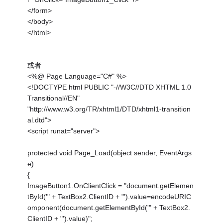
</form>
</body>
</html>
或者
<%@ Page Language="C#" %>
<!DOCTYPE html PUBLIC "-//W3C//DTD XHTML 1.0
Transitional//EN"
"http://www.w3.org/TR/xhtml1/DTD/xhtml1-transition
al.dtd">
<script runat="server">
protected void Page_Load(object sender, EventArgs
e)
{
ImageButton1.OnClientClick = "document.getElemen
tById('" + TextBox2.ClientID + "').value=encodeURIC
omponent(document.getElementById('" + TextBox2.
ClientID + "').value)";