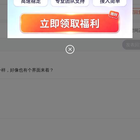
转发到动态
举报
写回
切换为时间
发表回
vi一样，好像也有个界面来着？
。