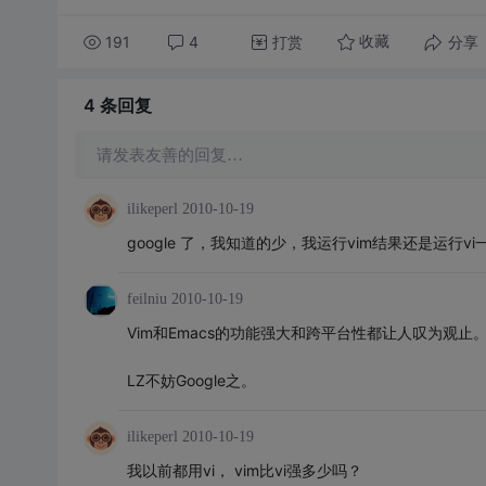
191
4
打赏
分享
收藏
4 条
回复
请发表友善的回复…
ilikeperl
2010-10-19
google 了，我知道的少，我运行vim结果还是运行
feilniu
2010-10-19
Vim和Emacs的功能强大和跨平台性都让人叹为观止
LZ不妨Google之。
ilikeperl
2010-10-19
我以前都用vi， vim比vi强多少吗？