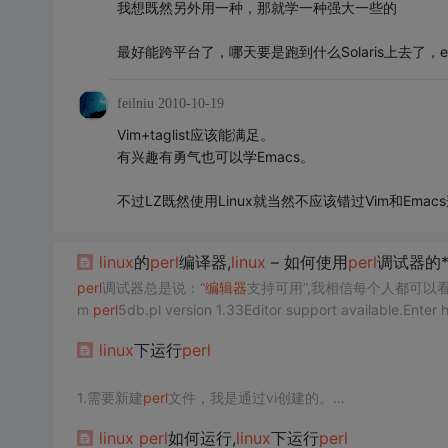
我想既然另外用一种，那就学一种强大一些的
最好能跨平台了，哪天要是跑到什么Solaris上去了，e
feilniu
2010-10-19
Vim+taglist应该能满足。
有兴趣有勇气也可以学Emacs。
不过LZ既然使用Linux就当然不应该错过Vim和Em
linux
的
perl
编译器,
linux
– 如何使用
perl
调试器的*
perl
调试器总是说：“
编辑器
支持可用”,我相信每个人都可以看到
m
perl
5db.pl version 1.33Editor support available.Enter h
linux
下运行
perl
1.需要新建
perl
文件，我是通过vi创建的。
首先我创建一个目录:mkdir /tmp/
perl
test
linux
perl
如何运行,
linux
下运行
perl
然后进入这个目录： cd /tmp/
perl
test