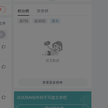
复
积分榜
荣誉榜
近7日
近30日
至今
正序
复
暂无数据
查看更多榜单
试试用AI创作助手写篇文章吧