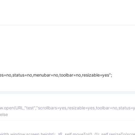
ries=no,status=no,menubar=no,toolbar=no,resizable=yes";
.open(URL,"test","scrollbars=yes,resizable=yes,toolbar=no,status=
 else
th,window.screen.height); 或 self.moveTo(0, 0); self.resizeTo(scr