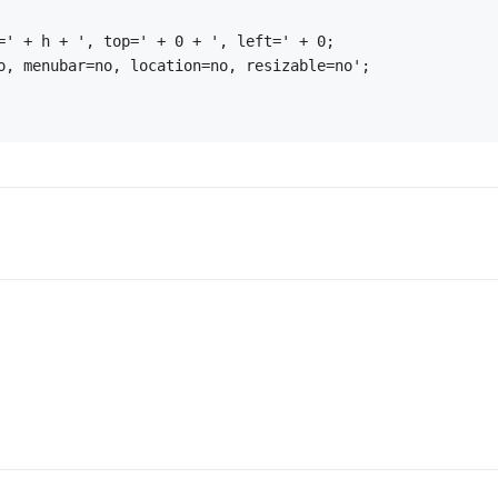
=' + h + ', top=' + 0 + ', left=' + 0;
o, menubar=no, location=no, resizable=no';