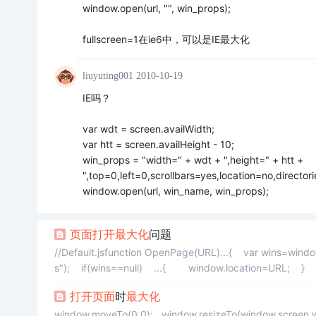
window.open(url, "", win_props);
fullscreen=1在ie6中，可以是IE最大化
liuyuting001
2010-10-19
IE吗？
var wdt = screen.availWidth;
var htt = screen.availHeight - 10;
win_props = "width=" + wdt + ",height=" + htt +
",top=0,left=0,scrollbars=yes,location=no,directo
window.open(url, win_name, win_props);
页面
打开
最大化
问题
//Default.jsfunction OpenPage(URL)...{ var wins=window
s"); if(wins==null) ...{ window.location=URL; }
打开
页面
时
最大化
window.moveTo(0,0); window.resizeTo(window.screen.wid