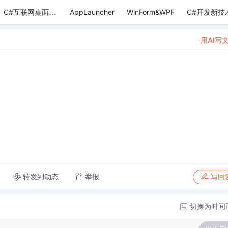
AppLauncher
WinForm&WPF
C#开发新技
C#互联网桌面应用
用AI写
转发到动态
举报
写回
切换为时间