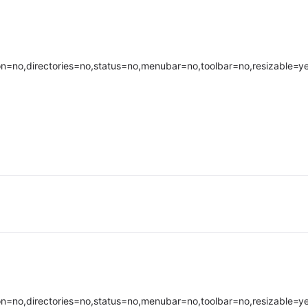
ion=no,directories=no,status=no,menubar=no,toolbar=no,resizable=ye
ion=no,directories=no,status=no,menubar=no,toolbar=no,resizable=ye