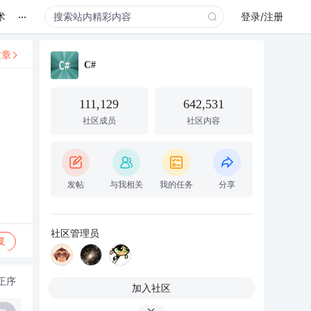
...
术
登录/注册
文章
C#
111,129
642,531
社区成员
社区内容
发帖
与我相关
我的任务
分享
社区管理员
复
正序
加入社区