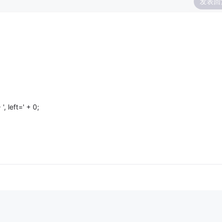
发表回
', left=' + 0;