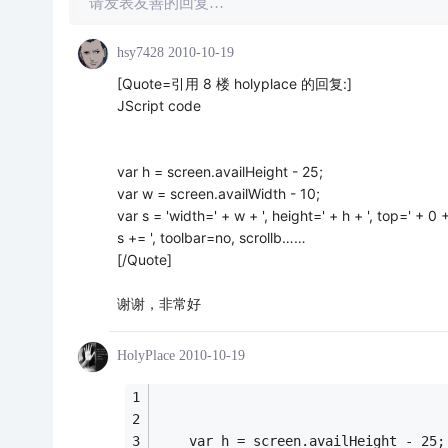
请发表友善的回复…
hsy7428
2010-10-19
[Quote=引用 8 楼 holyplace 的回复:]
JScript code
var h = screen.availHeight - 25;
var w = screen.availWidth - 10;
var s = 'width=' + w + ', height=' + h + ', top=' + 0 + 
s += ', toolbar=no, scrollb……
[/Quote]
谢谢，非常好
HolyPlace
2010-10-19
    var h = screen.availHeight - 25;