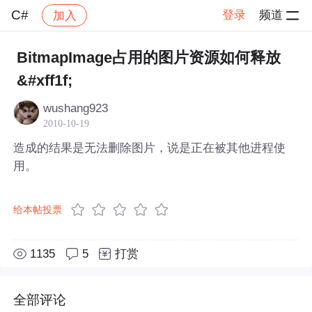
C#
登录
频道
加入
帖子详情
社区
C#
BitmapImage占用的图片资源如何释放
&#xff1f;
wushang923
2010-10-19
造成的结果是无法删除图片，说是正在被其他进程使
用。
给本帖投票
1135
5
打赏
全部评论