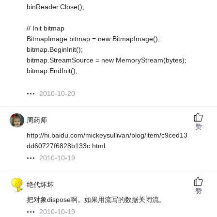
binReader.Close();
// Init bitmap
BitmapImage bitmap = new BitmapImage();
bitmap.BeginInit();
bitmap.StreamSource = new MemoryStream(bytes);
bitmap.EndInit();
2010-10-20
周药师
赞
http://hi.baidu.com/mickeysullivan/blog/item/c9ced13
dd60727f6828b133c.html
2010-10-19
绝代坏坏
赞
把对象dispose啊。如果用流写的数据关闭流。
2010-10-19