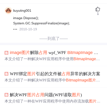
liuyuting001
1
image.Dispose();
System.GC.SuppressFinalize(image);
2010-10-19
——到底了——
image
图片
解除
占用
wpf_WPF
Bitmap
Image
占用
文
本文介绍了一种解决WPF应用程序中使用
Bitmap
Image
加
载
图片
导致文件被
占用
的问题的方法。通过改变
图片
加载
方式，确保文件可以被其他进程访问。
WPF绑定
图片
引起的文件被
占用
异常的解决方案
本文介绍了一种解决WPF应用程序中
Bitmap
Image
图片
资
源
被
占用
问题的方法，通过自定义Bx
Image
类，实现
图片
加载后立即
释放
资源
，避免文件被
占用
异常。
解决WPF
图片
占用
问题(WPF读取
图片
)
本文介绍了一种在WPF应用程序中使用内存流加载
图片
的
方法，以减少
图片
资源
的
占用
。通过将
图片
读取到内存