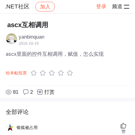
.NET社区
登录
频道
加入
帖子详情
社区
.NET社区
ascx互相调用
yanbinquan
2010-10-19
ascx里面的控件互相调用，赋值，怎么实现
给本帖投票
81
2
打赏
全部评论
银狐被占用
赞