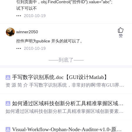
引到页面中，obj.FindControl("控件ID").value="abc";
试下可以不
2010-10-19
winner2050
赞
控件声明为publice 开头的就可以了。
2010-10-19
——到底了——
手写数字识别系统.doc【GUI设计Matlab】
资 源 简 介 手写数字识别系统，非常好的啊!带有GUI界
面，使用方便! 详 情 说 明 用这个手写数字识别系统，你可
以轻松地识别手写数字。这个系统不仅功能强大，而且还
如何通过区域科技创新分析工具精准掌握区域创新要素分布与产业链融合现状？.docx
带有直观的图形用户界面（GUI），非常容易使用。你只
需要将手写数字输入系统，它将立即给出准确的识别结
如何通过区域科技创新分析工具精准掌握区域创新要素分
果。这个系统可以在各种场景中使用，无论是学校、工作
布与产业链融合现状？
还是日常生活，都能为你提供快速和准确的识别服务。它
是一个非常方便和实用的工具，你一定会喜欢它的！
Visual-Workflow-Orphan-Node-Auditor-v1.0-原创源码与文档.zip