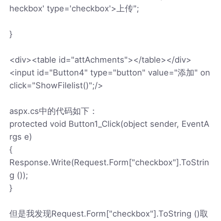
heckbox' type='checkbox'>上传";
}
<div><table id="attAchments"></table></div>
<input id="Button4" type="button" value="添加" on
click="ShowFilelist()";/>
aspx.cs中的代码如下：
protected void Button1_Click(object sender, EventA
rgs e)
{
Response.Write(Request.Form["checkbox"].ToStrin
g ());
}
但是我发现Request.Form["checkbox"].ToString ()取