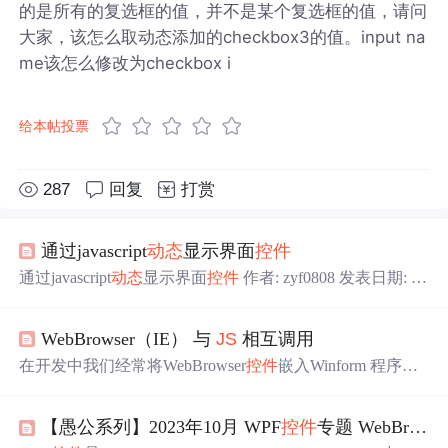
的是所有的复选框的值，并不是某个复选框的值，请问
大家，该怎么取动态添加的checkbox3的值。input na
me该怎么修改为checkbox i
给本帖投票
287
回复
打赏
通过javascript
动态
显示界面
控件
通过javascript
动态
显示界面
控件
作者: zyf0808 发表日期: 20
06-03-30 08:47 文章属性: 原创 复制链接 &lt;script language
="javascript"&gt; function ShowAddSub() { var str_inner; str_in
WebBrowser（IE） 与
JS
相互调用
ner = "&lt;form method=post ac...
在开发中我们经常将WebBrowser
控件
嵌入Winform 程序来
浏览网页，既然是网页那么少不了
JS
。下面就让我们来说
说他们两之间的相互调用。 在C#封装的浏览器内核中，C
【愚公系列】2023年10月 WPF
控件
专题 WebBrowser
hromium 内核封装有Xilium.Cefglue、Cefsharp，Webkit 内核