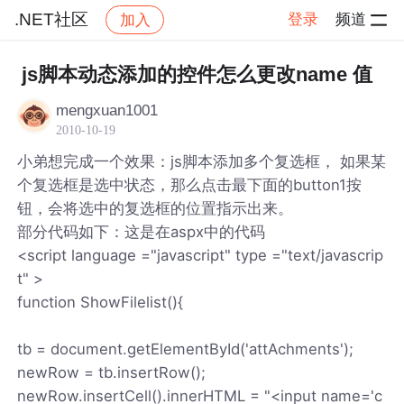
.NET社区
登录
频道
加入
帖子详情
社区
.NET社区
js脚本动态添加的控件怎么更改name 值
mengxuan1001
2010-10-19
小弟想完成一个效果：js脚本添加多个复选框， 如果某
个复选框是选中状态，那么点击最下面的button1按
钮，会将选中的复选框的位置指示出来。
部分代码如下：这是在aspx中的代码
<script language ="javascript" type ="text/javascrip
t" >
function ShowFilelist(){
tb = document.getElementById('attAchments');
newRow = tb.insertRow();
newRow.insertCell().innerHTML = "<input name='c