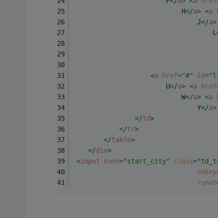
                        F
</
a
>
<
a
href
                            H
</
a
>
<
a
                                J
</
a
>
                                    L
                                     
                                     
                                     
<
a
href
=
"#"
id
=
"l
                        U
</
a
>
<
a
href
                            W
</
a
>
<
a
                                Y
</
a
>
</
td
>
</
tr
>
</
table
>
</
div
>
<
input
name
=
"start_city"
class
=
"td_t
onkey
runat