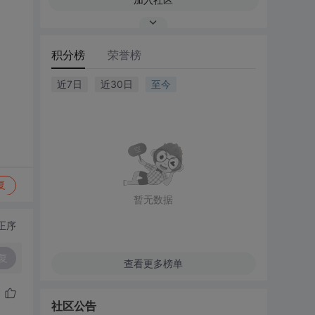
积分榜
荣誉榜
近7日
近30日
至今
复
暂无数据
正序
复
查看更多榜单
社区公告