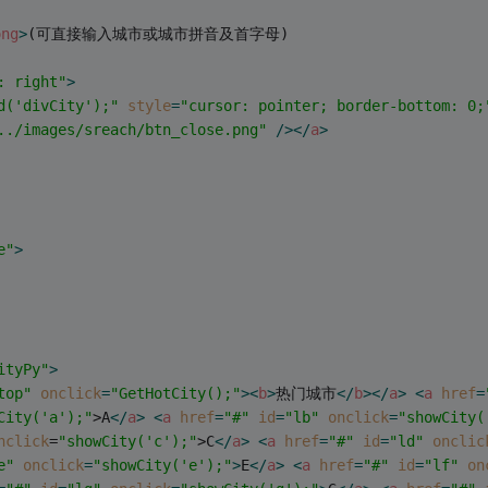
ong
>
(可直接输入城市或城市拼音及首字母)
: right"
>
d('divCity');"
style
=
"cursor: pointer; border-bottom: 0;
../images/sreach/btn_close.png"
 />
</
a
>
e"
>
ityPy"
>
top"
onclick
=
"GetHotCity();"
>
<
b
>
热门城市
</
b
>
</
a
>
<
a
href
=
City('a');"
>A
</
a
>
<
a
href
=
"#"
id
=
"lb"
onclick
=
"showCity(
nclick
=
"showCity('c');"
>C
</
a
>
<
a
href
=
"#"
id
=
"ld"
onclic
e"
onclick
=
"showCity('e');"
>
E
</
a
>
<
a
href
=
"#"
id
=
"lf"
on