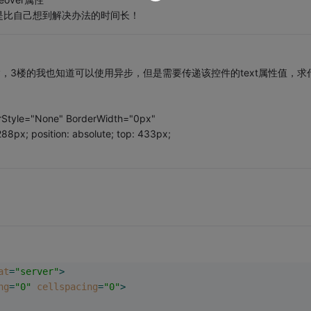
是比自己想到解决办法的时间长！
div，3楼的我也知道可以使用异步，但是需要传递该控件的text属性值，求
erStyle="None" BorderWidth="0px"
288px; position: absolute; top: 433px;
at
=
"server"
>
ng
=
"0"
cellspacing
=
"0"
>