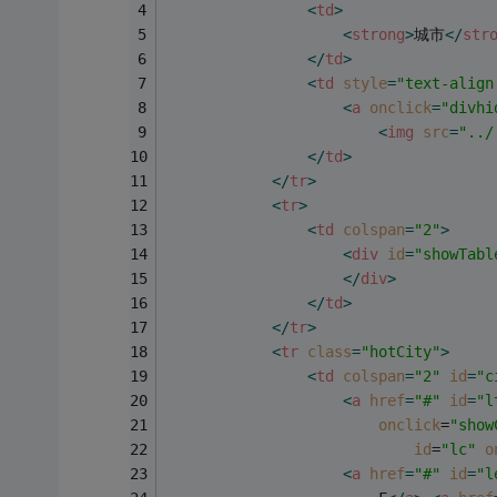
<
td
>
<
strong
>
城市
</
str
</
td
>
<
td
style
=
"text-align
<
a
onclick
=
"divhi
<
img
src
=
"../
</
td
>
</
tr
>
<
tr
>
<
td
colspan
=
"2"
>
<
div
id
=
"showTabl
</
div
>
</
td
>
</
tr
>
<
tr
class
=
"hotCity"
>
<
td
colspan
=
"2"
id
=
"c
<
a
href
=
"#"
id
=
"l
onclick
=
"show
id
=
"lc"
o
<
a
href
=
"#"
id
=
"l