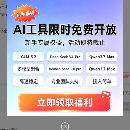
Pub()");
nt.getElementById('Div1').style.display='none'");
必须写多个div
转发到动态
举报
写回
切换为时间
发表回
eover属性