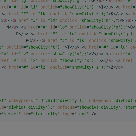
=
"#"
id
=
"lg"
onclick
=
"showCity('g');"
>
G
</
a
>
<
a
href
=
"#"
href
=
"#"
id
=
"li"
onclick
=
"showCity('i');"
>
I
</
a
>
<
a
href
=
<
a
href
=
"#"
id
=
"lk"
onclick
=
"showCity('k');"
>
K
</
a
>
<
a
h
</
a
>
<
a
href
=
"#"
id
=
"lm"
onclick
=
"showCity('m');"
>
M
</
a
>
   N
</
a
>
<
a
href
=
"#"
id
=
"lo"
onclick
=
"showCity('o');"
>
O
<
       P
</
a
>
<
a
href
=
"#"
id
=
"lq"
onclick
=
"showCity('q');
           R
</
a
>
<
a
href
=
"#"
id
=
"ls"
onclick
=
"showCity('
t"
onclick
=
"showCity('t');"
>
T
</
a
>
<
a
href
=
"#"
id
=
"lu"
on
=
"#"
id
=
"lv"
onclick
=
"showCity('v');"
>
V
</
a
>
<
a
href
=
"#"
href
=
"#"
id
=
"lx"
onclick
=
"showCity('x');"
>
X
</
a
>
<
a
href
=
<
a
href
=
"#"
id
=
"lz"
onclick
=
"showCity('z');"
>
Z
</
a
>
xt"
onkeypress
=
" divhid('divCity');"
onkeydown
=
"divhid('
up
=
"divhid('divCity');"
onfocus
=
"showdiv('divCity','star
=
"server"
id
=
"start_city"
type
=
"text"
 />