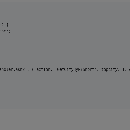
r) {
one';
andler.ashx', { action: 'GetCityByPYShort', topcity: 1, 