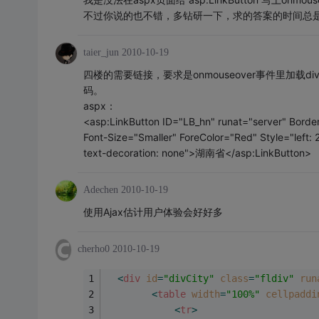
不过你说的也不错，多钻研一下，求的答案的时间总
taier_jun
2010-10-19
四楼的需要链接，要求是onmouseover事件里加载
码。
aspx：
<asp:LinkButton ID="LB_hn" runat="server" Bord
Font-Size="Smaller" ForeColor="Red" Style="left: 
text-decoration: none">湖南省</asp:LinkButton>
Adechen
2010-10-19
使用Ajax估计用户体验会好好多
cherho0
2010-10-19
<
div
id
=
"divCity"
class
=
"fldiv"
run
<
table
width
=
"100%"
cellpaddi
<
tr
>