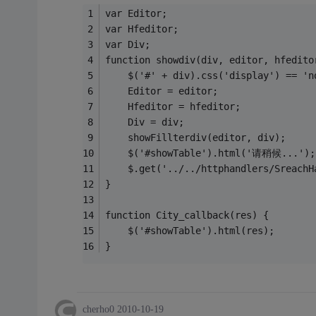
var Editor;
var Hfeditor;
var Div;
function showdiv(div, editor, hfedito
    $('#' + div).css('display') == 'n
    Editor = editor;
    Hfeditor = hfeditor;
    Div = div;
    showFillterdiv(editor, div);
    $('#showTable').html('请稍候...');
    $.get('../../httphandlers/SreachH
}
function City_callback(res) {
    $('#showTable').html(res);
}
cherho0
2010-10-19