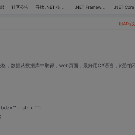
部
社区公告
.NET Core
寻找 .NET 技术达人
.NET Framework
用AI写
格，数据从数据库中取得，web页面，最好用C#语言，js恐怕
bdz='" + str + "'";
;