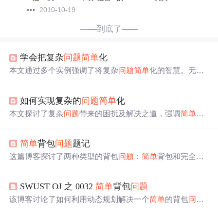
2010-10-19
——到底了——
学会把复杂
问题
简单
化
本文通过多个实例强调了将复杂
问题
简单
化的智慧。无论
是研究机器内部结构的老花匠，还是起草《独立宣言》的
杰弗逊，他们都展示了通过
简单
方法解决
问题
的能力。文
如何实现复杂的
问题
简单
化
章提倡在面对
问题
时，寻找最合适的解决之道，避免过度
复杂化，从而提高效率和成功率。
本文探讨了复杂
问题
带来的困扰及解决之道，强调
简单
化
的美感与实用性。从个人经历出发，剖析了选择困难与信
息过载的现状，提出金字塔理论、思维导图与
简单
法则等
简单
背包
问题
题记
方法，助力读者学会在纷繁世界中寻找简洁之道。
这篇博客探讨了两种类型的背包
问题
：
简单
背包和完全背
包。在
简单
背包
问题
中，给定一定的预算，目标是购买哈
士奇以获得最大萌值。在完全背包
问题
中，目标是最大化
SWUST OJ 之 0032
简单
背包
问题
装入包包的物品总价值，每种物品有无限数量。通过实例
和题目，博主解释了如何解决这些
问题
，并提供了示例输
该博客讨论了如何利用动态规划解决一个
简单
的背包
问题
入和输出。
，其中目标是确定能否从n件物品中选择若干件，其重量之