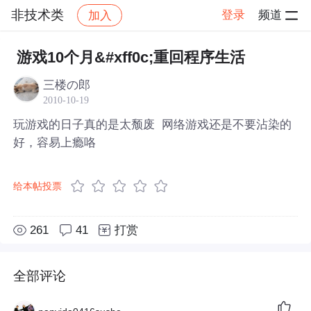
非技术类
登录
频道
加入
帖子详情
社区
非技术类
游戏10个月&#xff0c;重回程序生活
三楼の郎
2010-10-19
玩游戏的日子真的是太颓废
网络游戏还是不要沾染的
好，容易上瘾咯
给本帖投票
261
41
打赏
全部评论