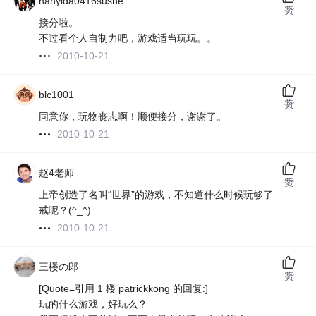
nanyida0416sushe
赞
接分啦。
不过看个人自制力吧，游戏适当玩玩。。
2010-10-21
blc1001
赞
同意你，玩物丧志啊！顺便接分，谢谢了。
2010-10-21
赵4老师
赞
上帝创造了名叫“世界”的游戏，不知道什么时候玩够了
戒呢？(^_^)
2010-10-21
三楼の郎
赞
[Quote=引用 1 楼 patrickkong 的回复:]
玩的什么游戏，好玩么？