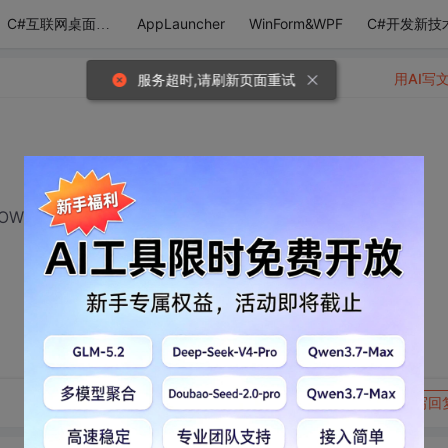
AppLauncher
WinForm&WPF
C#开发新技
C#互联网桌面应用
用AI写
服务超时,请刷新页面重试
DOWS.DLL吗？
转发到动态
举报
写回