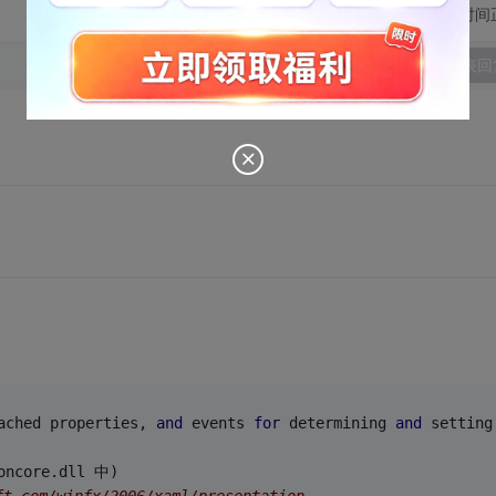
切换为时间
发表回
ached properties, 
and
 events 
for
 determining 
and
 setting
oncore.dll 中)