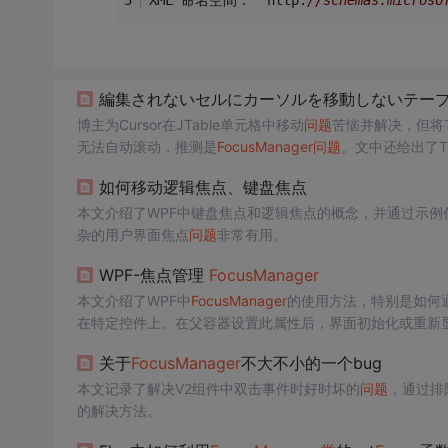
XML 命名空間：  http:
//schemas.microso
編集されないセルにカーソルを移動しないテープル（
博主为Cursor在JTable单元格中移动
问题
苦恼并解决，但将Ta
无法自动滚动，推测是
Focus
Manager
问题
。文中还给出了TabE
如何移动逻辑焦点、键盘焦点
本文介绍了WPF中键盘焦点和逻辑焦点的概念，并通过示例代码
杂的用户界面焦点
问题
非常有用。
WPF-焦点管理
Focus
Manager
本文介绍了WPF中
Focus
Manager
的使用方法，特别是如何
在特定控件上。在父容器设置此属性后，界面初始化或重新
关于
Focus
Manager
不大不小的一个bug
本文记录了解决V2组件中双击事件时好时坏的
问题
，通过排
的解决方法。