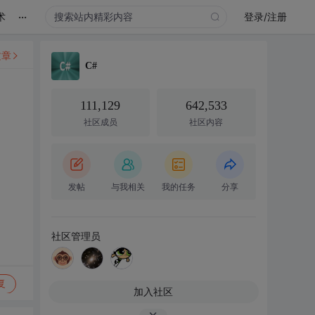
...
术
登录/注册
文章
C#
111,129
642,533
社区成员
社区内容
发帖
与我相关
我的任务
分享
社区管理员
复
加入社区