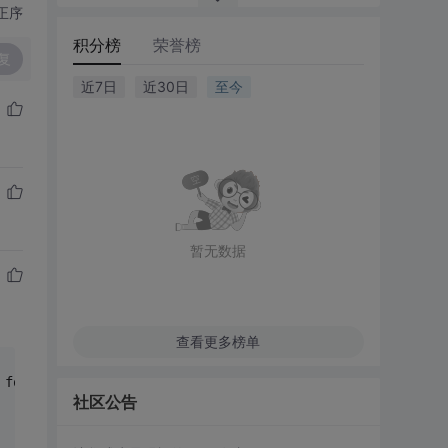
正序
积分榜
荣誉榜
复
近7日
近30日
至今
暂无数据
查看更多榜单
 focus scopes 
and
for
 setting the focused element within
社区公告