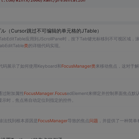
ft.com/winfx/2006/xaml/presentation
Cursor跳过不可编辑的单元格的JTable）
bEditTable应用到JScrollPane时，按下Tab键光标移到不可视区域，
ditTable
类
的详细代码实现。
展示了如何使用Keyboard和
Focus
Manager
类
来移动焦点，这对于解
通过附加属性
Focus
Manager
.
Focus
edElement来绑定并控制界面焦点默
显示时，焦点将自动定位到指定的控件。
除法找到根本原因是
Focus
Manager
导致的焦点
问题
，并提供了一种简单