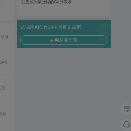
让您成为最强悍的C#开发者
试试用AI创作助手写篇文章吧
滚动条
+ 用AI写文章
决复
认落
有效