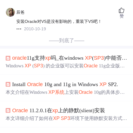
辰爸
赞
安装Oracle对VS是没有影响的，重装下VS吧！
2010-10-19
——到底了——
oracle
11g支持
xp
吗_在windows
XP
(
SP3
)中能否安装
Windows
XP
(
SP3
) 的企业版可以安装
Oracle
11g企业版，
但需要至少1GB的物理内存。安装前需检查内存、交换空
间、/dev/shm、/tmp目录的空间以及硬盘空间。此外，确认
Install
Oracle
10g and 11g in Windows
XP
SP2.
操作
系统
的版本、内核要求以及必要的软件包已安装。创
建oinstall、dba用户组和
oracle
用户，并配置内核参数和shel
本文介绍在Windows
XP
系统
上安装
Oracle
10g的具体步
l限制。确保DISPLAY环境变量正确设置，并创建所需的目
骤，并解决了安装过程中遇到的问题，如配置Microsoft Lo
录结构。
opback Adapter以通过
Oracle
检查、EM控制台异常等。此
Oracle
11.2.0.1在
xp
上的静默(slient)安装
外还提供了常用命令和详细的配置指南。
本文详细介绍了如何在
XP
SP3
环境下使用静默安装方式安
装
Oracle
11.2.0.1，并提供了安装过程中的关键步骤、配置
选项以及解决安装过程中遇到的问题的方法。