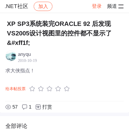
.NET社区
登录
频道
加入
帖子详情
社区
.NET社区
XP SP3系统装完ORACLE 92 后发现
VS2005设计视图里的控件都不显示了
&#xff1f;
anyqu
2010-10-19
求大侠指点！
给本帖投票
57
1
打赏
全部评论