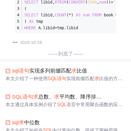
SELECT
 libid,
RTRIM
(
CONVERT
(
CHAR
,
num
))
+
'/'
+
RTR
(
SELECT
 libid,
COUNT
(
*
) 
AS
num
FROM
 book 
WHERE
 
) 
AS
 tmp
WHERE
 A.libid
=
tmp.libid
2010-10-19
——到底了——
sql
语句
实现多列前缀匹配
求
比值
本文介绍了一种使用
SQL
语句
实现前缀匹配
求
比值的方
法。通过左连接及条件筛选，对特定数据表进行处理，计
算不同层级的转换率。
SQL
语句
求
总数、
求
平均数、降序排…
本文通过具体实例介绍了
SQL
语言中常用聚合函数的应
用，包括
求
平均数、
求
和、分组等功能，并展示了如何利
用这些函数解决实际问题，例如筛选特定条件下的数据、
sql
求
中位数
计算地区人口总数等。
本文介绍了如何在
SQL
中计算中位数，提供了两种思路：