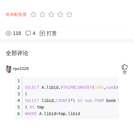
给本帖投票
118
4
打赏
全部评论
njw1028
赞
SELECT
 A.libid,
RTRIM
(
CONVERT
(
CHAR
,
num
))
+
'/'
+
R
(
SELECT
 libid,
COUNT
(
*
) 
AS
num
FROM
 book 
WHERE
 
) 
AS
 tmp
WHERE
 A.libid
=
tmp.libid