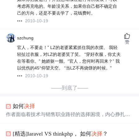
考虑再充电的。年龄没关系，如果你自己都不确定自
己的方向，还是不要去学了，花钱费时。
2010-10-19
szchung
赞
官人，不要走！” LZ的老婆紧紧抓住我的衣摆。 我轻
轻扯过衣服，对LZ的老婆笑了笑。 “穿好衣服，你丈夫
在等着你。” 她娇躯一颤。“官人，您何时再回来？” 我
以忧伤的45°仰望天空。 “当LZ不再烧饼的时候。”
2010-10-19
——到底了——
如何
决择
作者面临着技术与销售职业路径的选择困境，内心挣扎于
短期收益与长期梦想之间的平衡。最终决定坚持技术道
路，坚信恒定目标是成功的关键。
[精选]laravel VS thinkphp， 如何
决择
？