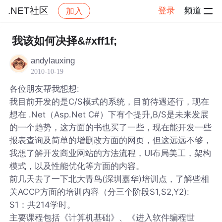
.NET社区
登录
频道
加入
帖子详情
社区
.NET社区
我该如何决择&#xff1f;
andylauxing
2010-10-19
各位朋友帮我想想:
我目前开发的是C/S模式的系统，目前待遇还行，现在
想在 .Net（Asp.Net C#）下有个提升,B/S是未来发展
的一个趋势，这方面的书也买了一些，现在能开发一些
报表查询及简单的增删改方面的网页，但这远远不够，
我想了解开发商业网站的方法流程，UI布局美工，架构
模式，以及性能优化等方面的内容。
前几天去了一下北大青鸟(深圳嘉华)培训点，了解些相
关ACCP方面的培训内容（分三个阶段S1,S2,Y2):
S1：共214学时。
主要课程包括《计算机基础》、《进入软件编程世